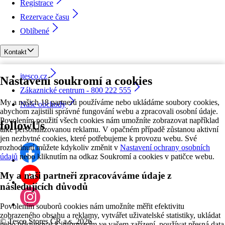
Registrace
Rezervace času
Oblíbené
Kontakt
itesco.cz
Nastavení soukromí a cookies
Zákaznické centrum - 800 222 555
My a našich 18 partnerů používáme nebo ukládáme soubory cookies,
Naše obchody
abychom zajistili správné fungování webu a zpracovali osobní údaje.
Povolením použití všech cookies nám umožníte zobrazovat například
followUs
také personalizovanou reklamu. V opačném případě zůstanou aktivní
jen nezbytné cookies, které potřebujeme k provozu webu. Své
rozhodnutí můžete kdykoliv změnit v
Nastavení ochrany osobních
údajů
nebo kliknutím na odkaz Soukromí a cookies v patičce webu.
My a naši partneři zpracováváme údaje z
následujících důvodů
Povolením souborů cookies nám umožníte měřit efektivitu
zobrazeného obsahu a reklamy, vytvářet uživatelské statistiky, ukládat
©
Tesco Stores ČR a.s. 2026
nebo přistupovat k informacím ve vašem zařízení, používat přesná data