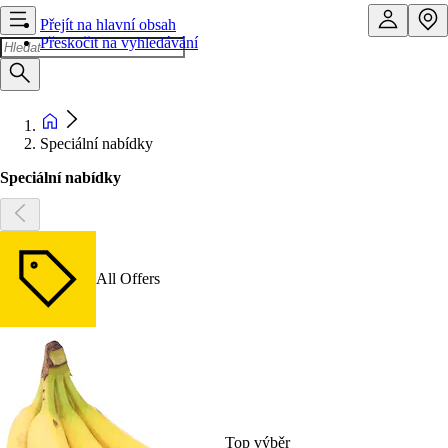
Přejít na hlavní obsah
Přeskočit na vyhledávání
Speciální nabídky
Speciální nabídky
All Offers
Top výběr