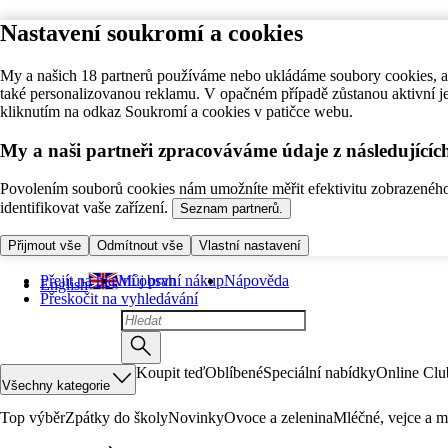
Nastavení soukromí a cookies
My a našich 18 partnerů používáme nebo ukládáme soubory cookies, ab
také personalizovanou reklamu. V opačném případě zůstanou aktivní j
kliknutím na odkaz Soukromí a cookies v patičce webu.
My a naši partneři zpracováváme údaje z následující
Povolením souborů cookies nám umožníte měřit efektivitu zobrazeného o
identifikovat vaše zařízení.
Seznam partnerů.
Přijmout vše
Odmítnout vše
Vlastní nastavení
Přejít na hlavní obsah
Můj první nákup
Nápověda
English
Přeskočit na vyhledávání
Koupit teď
Oblíbené
Speciální nabídky
Online Clu
Všechny kategorie
Top výběr
Zpátky do školy
Novinky
Ovoce a zelenina
Mléčné, vejce a m