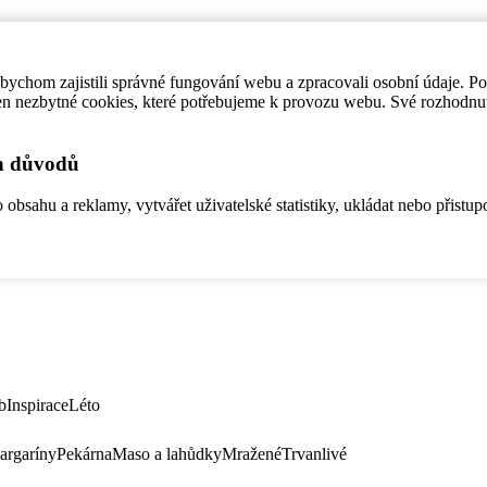
ychom zajistili správné fungování webu a zpracovali osobní údaje. P
en nezbytné cookies, které potřebujeme k provozu webu. Své rozhodnu
ch důvodů
bsahu a reklamy, vytvářet uživatelské statistiky, ukládat nebo přistup
b
Inspirace
Léto
argaríny
Pekárna
Maso a lahůdky
Mražené
Trvanlivé