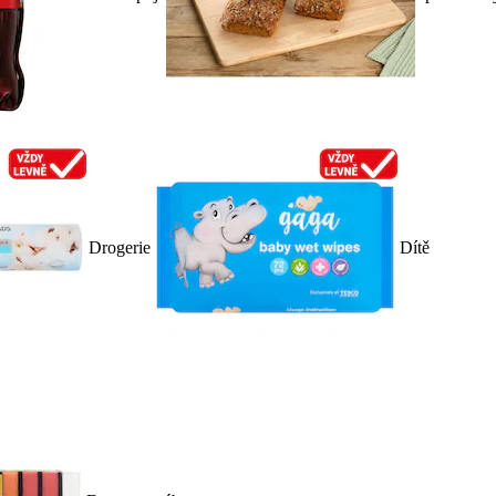
Drogerie
Dítě