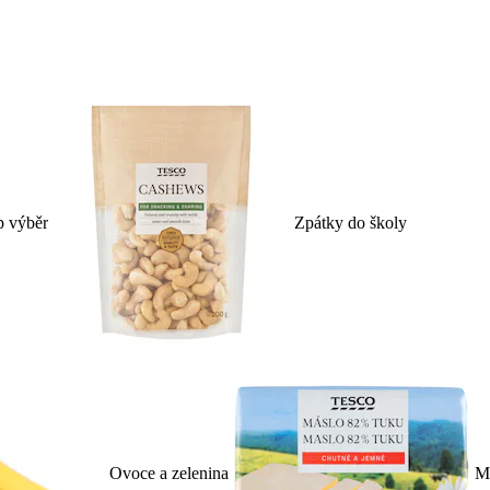
p výběr
Zpátky do školy
Ovoce a zelenina
Ml