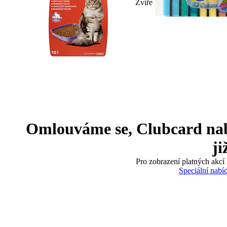
Zvíře
Omlouváme se, Clubcard nabíd
ji
Pro zobrazení platných akcí 
Speciální nabí