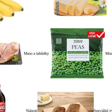
Maso a lahůdky
Mra
Nápoje
Speciální v