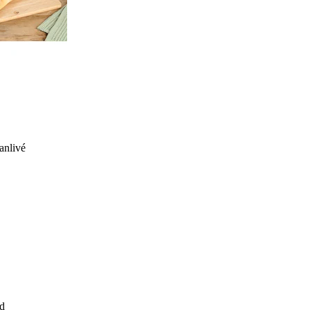
anlivé
d