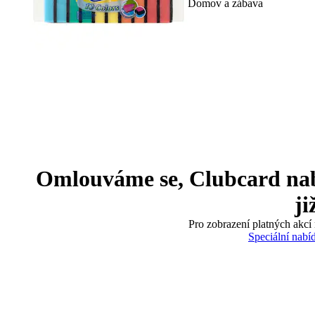
Domov a zábava
Omlouváme se, Clubcard nabíd
ji
Pro zobrazení platných akcí 
Speciální nabí