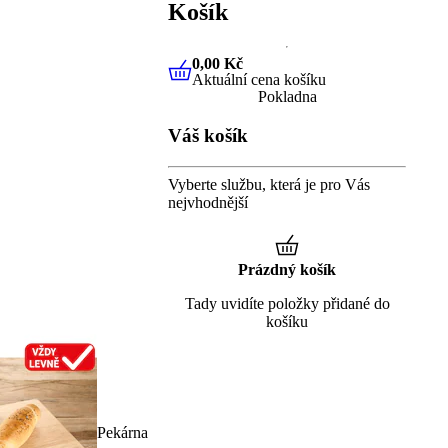
Košík
0,00 Kč
Aktuální cena košíku
0,00 Kč
Aktuální cena košíku
Pokladna
Váš košík
Vyberte službu, která je pro Vás
nejvhodnější
Prázdný košík
Tady uvidíte položky přidané do
košíku
Pekárna