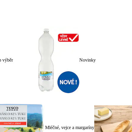
p výběr
Novinky
Mléčné, vejce a margaríny