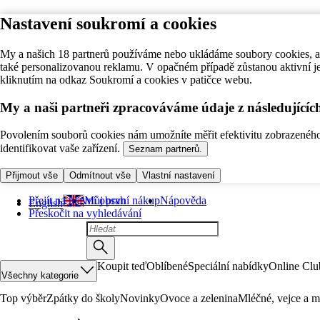
Nastavení soukromí a cookies
My a našich 18 partnerů používáme nebo ukládáme soubory cookies, ab
také personalizovanou reklamu. V opačném případě zůstanou aktivní j
kliknutím na odkaz Soukromí a cookies v patičce webu.
My a naši partneři zpracováváme údaje z následující
Povolením souborů cookies nám umožníte měřit efektivitu zobrazeného o
identifikovat vaše zařízení.
Seznam partnerů.
Přijmout vše
Odmítnout vše
Vlastní nastavení
Přejít na hlavní obsah
Můj první nákup
Nápověda
English
Přeskočit na vyhledávání
Koupit teď
Oblíbené
Speciální nabídky
Online Clu
Všechny kategorie
Top výběr
Zpátky do školy
Novinky
Ovoce a zelenina
Mléčné, vejce a m