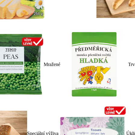
Mražené
Trv
Speciální výživa
Úkli