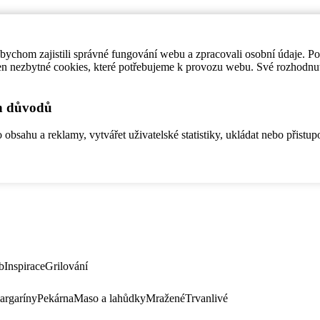
ychom zajistili správné fungování webu a zpracovali osobní údaje. P
en nezbytné cookies, které potřebujeme k provozu webu. Své rozhodnu
ch důvodů
bsahu a reklamy, vytvářet uživatelské statistiky, ukládat nebo přistup
b
Inspirace
Grilování
argaríny
Pekárna
Maso a lahůdky
Mražené
Trvanlivé