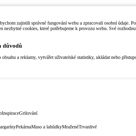
ychom zajistili správné fungování webu a zpracovali osobní údaje. P
en nezbytné cookies, které potřebujeme k provozu webu. Své rozhodnu
ch důvodů
bsahu a reklamy, vytvářet uživatelské statistiky, ukládat nebo přistup
b
Inspirace
Grilování
argaríny
Pekárna
Maso a lahůdky
Mražené
Trvanlivé