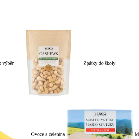
p výběr
Zpátky do školy
Ovoce a zelenina
Ml