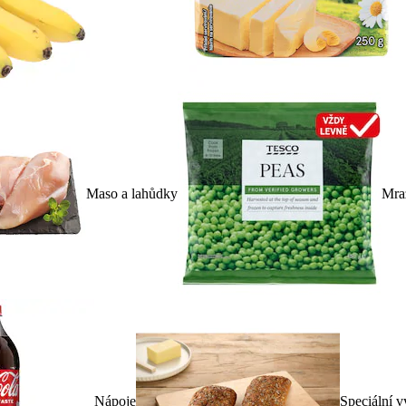
Maso a lahůdky
Mra
Nápoje
Speciální v