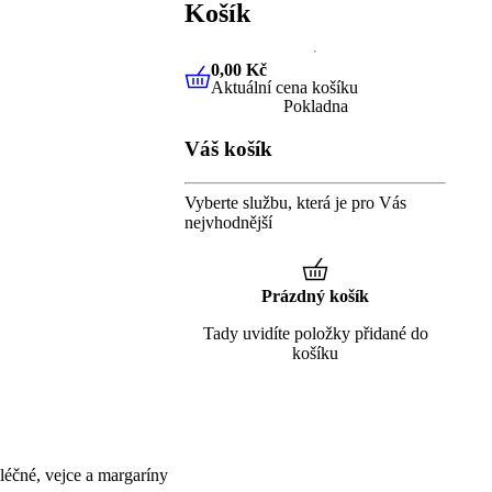
Košík
0,00 Kč
Aktuální cena košíku
0,00 Kč
Aktuální cena košíku
Pokladna
Váš košík
Vyberte službu, která je pro Vás
nejvhodnější
Prázdný košík
Tady uvidíte položky přidané do
košíku
éčné, vejce a margaríny