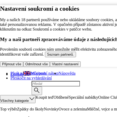
Nastavení soukromí a cookies
My a našich 18 partnerů používáme nebo ukládáme soubory cookies, ab
také personalizovanou reklamu. V opačném případě zůstanou aktivní j
kliknutím na odkaz Soukromí a cookies v patičce webu.
My a naši partneři zpracováváme údaje z následující
Povolením souborů cookies nám umožníte měřit efektivitu zobrazeného o
identifikovat vaše zařízení.
Seznam partnerů.
Přijmout vše
Odmítnout vše
Vlastní nastavení
Přejít na hlavní obsah
Můj první nákup
Nápověda
English
Přeskočit na vyhledávání
Koupit teď
Oblíbené
Speciální nabídky
Online Clu
Všechny kategorie
Top výběr
Zpátky do školy
Novinky
Ovoce a zelenina
Mléčné, vejce a m