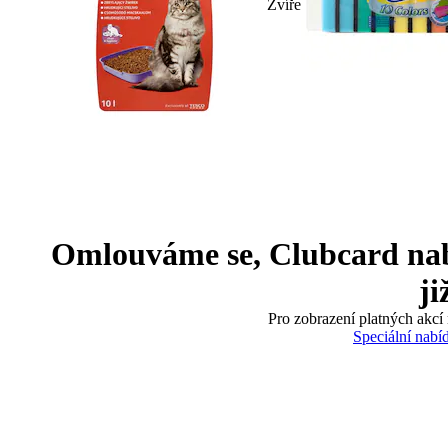
Zvíře
Omlouváme se, Clubcard nabíd
ji
Pro zobrazení platných akcí 
Speciální nabí