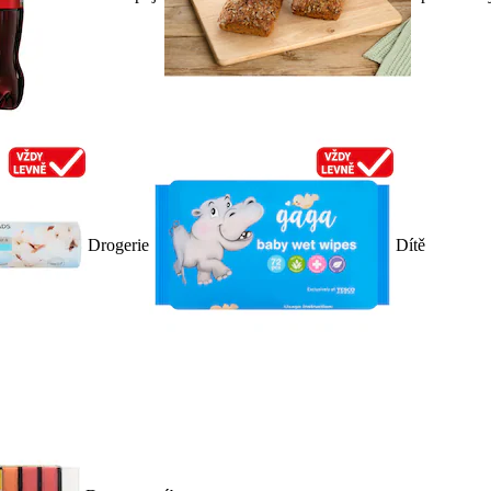
Drogerie
Dítě