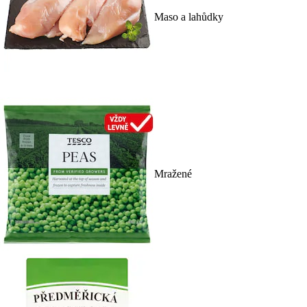
Maso a lahůdky
Mražené