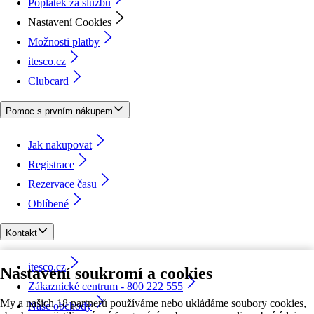
Poplatek za službu
Nastavení Cookies
Možnosti platby
itesco.cz
Clubcard
Pomoc s prvním nákupem
Jak nakupovat
Registrace
Rezervace času
Oblíbené
Kontakt
itesco.cz
Nastavení soukromí a cookies
Zákaznické centrum - 800 222 555
My a našich 18 partnerů používáme nebo ukládáme soubory cookies,
Naše obchody