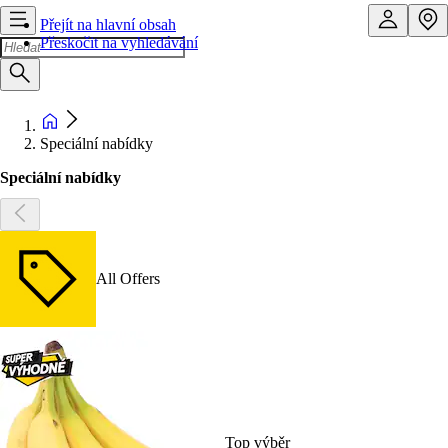
Přejít na hlavní obsah
Přeskočit na vyhledávání
Speciální nabídky
Speciální nabídky
All Offers
Top výběr