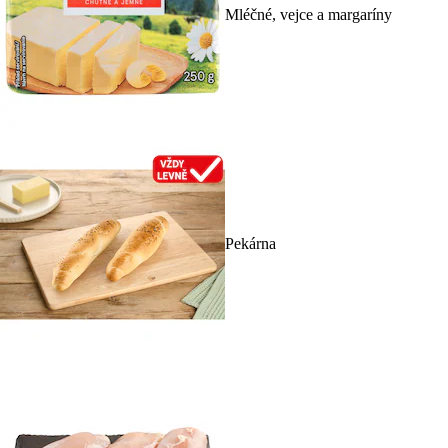
Mléčné, vejce a margaríny
Pekárna