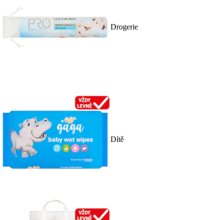
Drogerie
Dítě