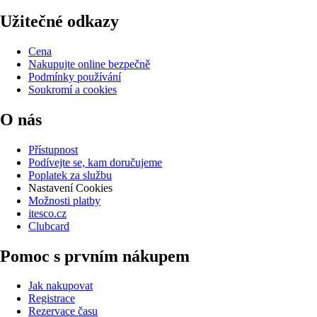
Užitečné odkazy
Cena
Nakupujte online bezpečně
Podmínky používání
Soukromí a cookies
O nás
Přístupnost
Podívejte se, kam doručujeme
Poplatek za službu
Nastavení Cookies
Možnosti platby
itesco.cz
Clubcard
Pomoc s prvním nákupem
Jak nakupovat
Registrace
Rezervace času