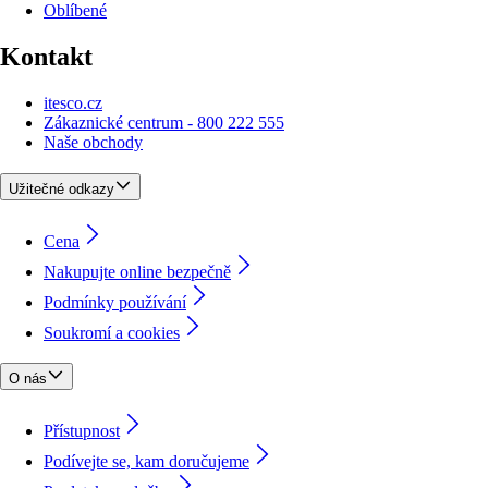
Oblíbené
Kontakt
itesco.cz
Zákaznické centrum - 800 222 555
Naše obchody
Užitečné odkazy
Cena
Nakupujte online bezpečně
Podmínky používání
Soukromí a cookies
O nás
Přístupnost
Podívejte se, kam doručujeme