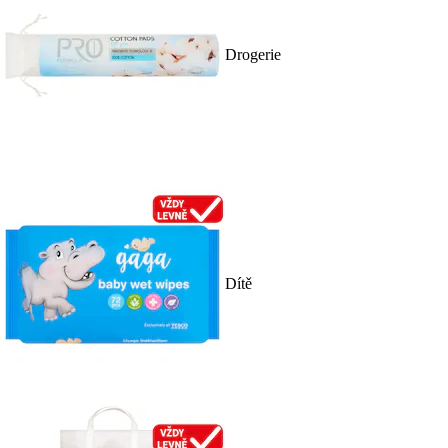
Drogerie
Dítě