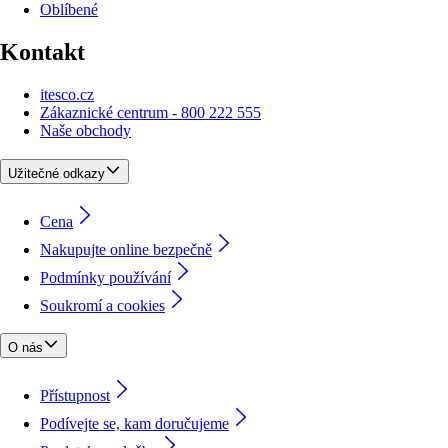
Oblíbené
Kontakt
itesco.cz
Zákaznické centrum - 800 222 555
Naše obchody
Užitečné odkazy
Cena
Nakupujte online bezpečně
Podmínky používání
Soukromí a cookies
O nás
Přístupnost
Podívejte se, kam doručujeme