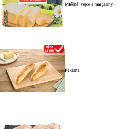
Mléčné, vejce a margaríny
Pekárna