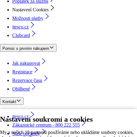
Poplatek za službu
Nastavení Cookies
Možnosti platby
itesco.cz
Clubcard
Pomoc s prvním nákupem
Jak nakupovat
Registrace
Rezervace času
Oblíbené
Kontakt
itesco.cz
Nastavení soukromí a cookies
Zákaznické centrum - 800 222 555
My a našich 18 partnerů používáme nebo ukládáme soubory cookies,
Naše obchody