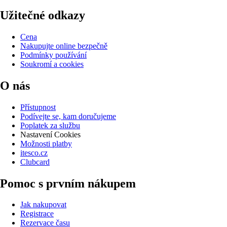
Užitečné odkazy
Cena
Nakupujte online bezpečně
Podmínky používání
Soukromí a cookies
O nás
Přístupnost
Podívejte se, kam doručujeme
Poplatek za službu
Nastavení Cookies
Možnosti platby
itesco.cz
Clubcard
Pomoc s prvním nákupem
Jak nakupovat
Registrace
Rezervace času