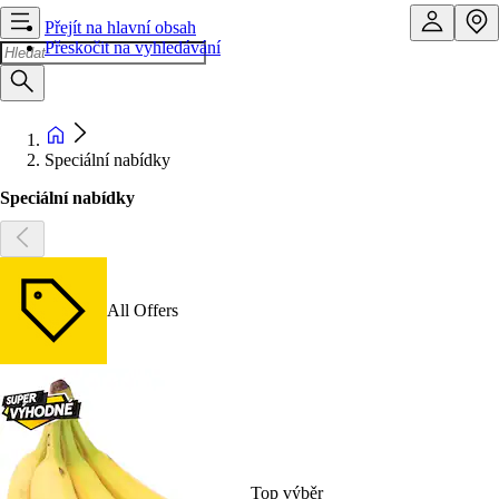
Přejít na hlavní obsah
Přeskočit na vyhledávání
Speciální nabídky
Speciální nabídky
All Offers
Top výběr