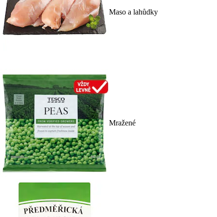
Maso a lahůdky
Mražené