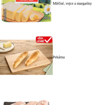
Mléčné, vejce a margaríny
Pekárna