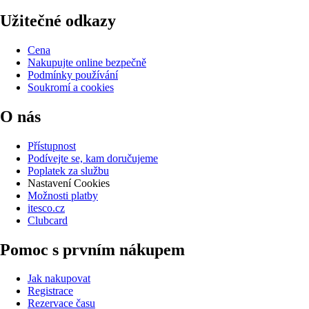
Užitečné odkazy
Cena
Nakupujte online bezpečně
Podmínky používání
Soukromí a cookies
O nás
Přístupnost
Podívejte se, kam doručujeme
Poplatek za službu
Nastavení Cookies
Možnosti platby
itesco.cz
Clubcard
Pomoc s prvním nákupem
Jak nakupovat
Registrace
Rezervace času