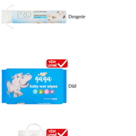
Drogerie
Dítě