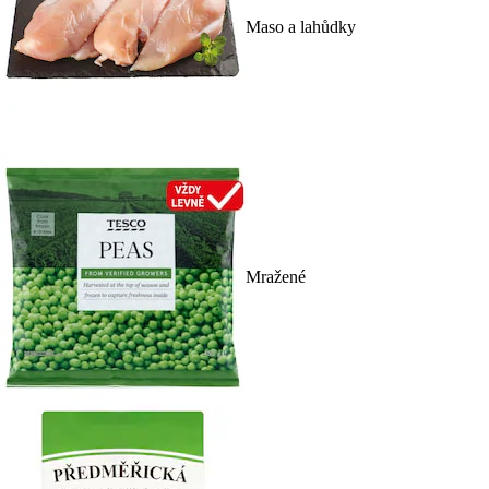
Maso a lahůdky
Mražené