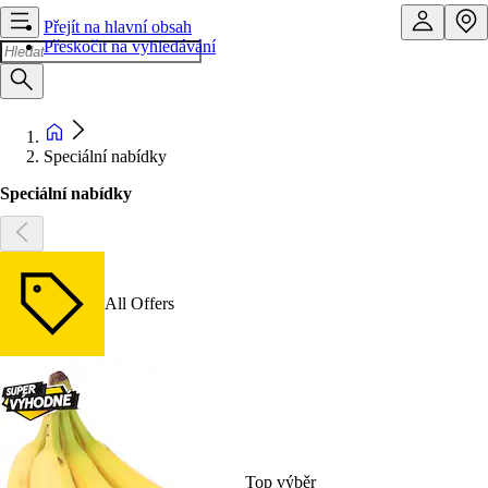
Přejít na hlavní obsah
Přeskočit na vyhledávání
Speciální nabídky
Speciální nabídky
All Offers
Top výběr