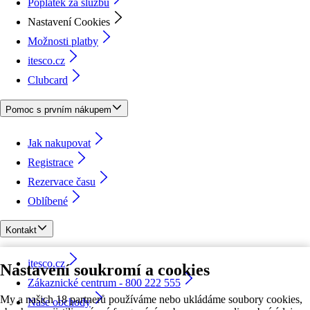
Poplatek za službu
Nastavení Cookies
Možnosti platby
itesco.cz
Clubcard
Pomoc s prvním nákupem
Jak nakupovat
Registrace
Rezervace času
Oblíbené
Kontakt
itesco.cz
Nastavení soukromí a cookies
Zákaznické centrum - 800 222 555
My a našich 18 partnerů používáme nebo ukládáme soubory cookies,
Naše obchody