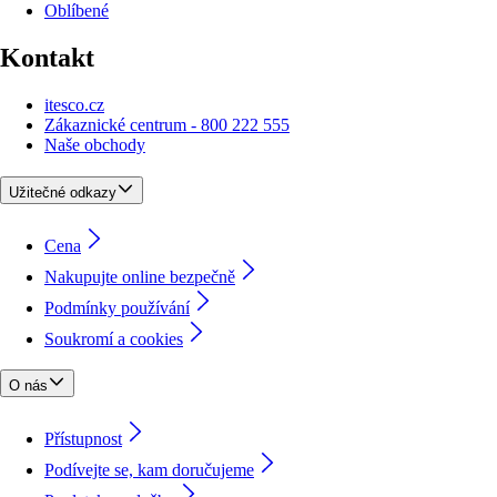
Oblíbené
Kontakt
itesco.cz
Zákaznické centrum - 800 222 555
Naše obchody
Užitečné odkazy
Cena
Nakupujte online bezpečně
Podmínky používání
Soukromí a cookies
O nás
Přístupnost
Podívejte se, kam doručujeme