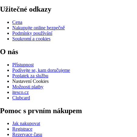
Užitečné odkazy
Cena
Nakupujte online bezpečně
Podmínky používání
Soukromí a cookies
O nás
Přístupnost
Podívejte se, kam doručujeme
Poplatek za službu
Nastavení Cookies
Možnosti platby
itesco.cz
Clubcard
Pomoc s prvním nákupem
Jak nakupovat
Registrace
Rezervace času