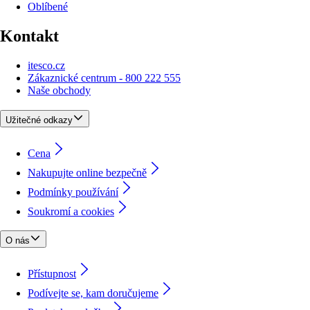
Oblíbené
Kontakt
itesco.cz
Zákaznické centrum - 800 222 555
Naše obchody
Užitečné odkazy
Cena
Nakupujte online bezpečně
Podmínky používání
Soukromí a cookies
O nás
Přístupnost
Podívejte se, kam doručujeme