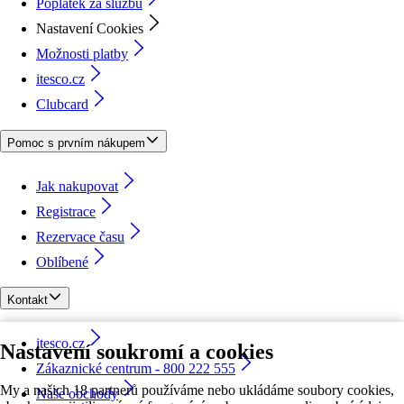
Poplatek za službu
Nastavení Cookies
Možnosti platby
itesco.cz
Clubcard
Pomoc s prvním nákupem
Jak nakupovat
Registrace
Rezervace času
Oblíbené
Kontakt
itesco.cz
Nastavení soukromí a cookies
Zákaznické centrum - 800 222 555
My a našich 18 partnerů používáme nebo ukládáme soubory cookies,
Naše obchody