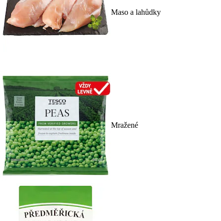
Maso a lahůdky
Mražené