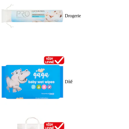
Drogerie
Dítě