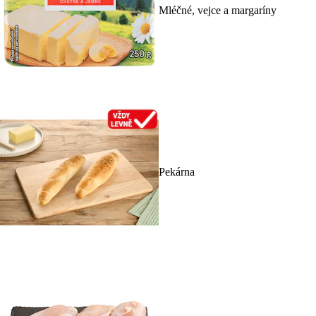
Mléčné, vejce a margaríny
Pekárna