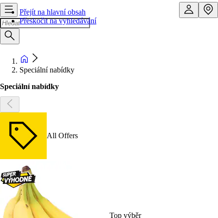
Přejít na hlavní obsah
Přeskočit na vyhledávání
Speciální nabídky
Speciální nabídky
All Offers
Top výběr