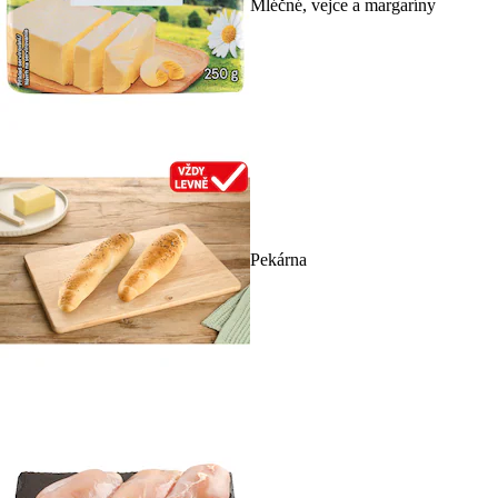
Mléčné, vejce a margaríny
Pekárna