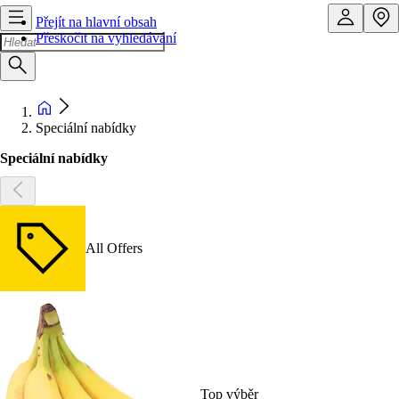
Přejít na hlavní obsah
Přeskočit na vyhledávání
Speciální nabídky
Speciální nabídky
All Offers
Top výběr