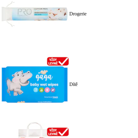
Drogerie
Dítě