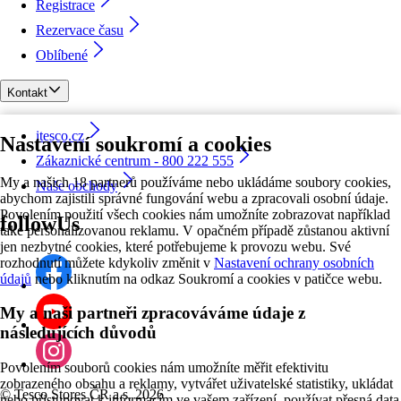
Registrace
Rezervace času
Oblíbené
Kontakt
itesco.cz
Nastavení soukromí a cookies
Zákaznické centrum - 800 222 555
My a našich 18 partnerů používáme nebo ukládáme soubory cookies,
Naše obchody
abychom zajistili správné fungování webu a zpracovali osobní údaje.
Povolením použití všech cookies nám umožníte zobrazovat například
followUs
také personalizovanou reklamu. V opačném případě zůstanou aktivní
jen nezbytné cookies, které potřebujeme k provozu webu. Své
rozhodnutí můžete kdykoliv změnit v
Nastavení ochrany osobních
údajů
nebo kliknutím na odkaz Soukromí a cookies v patičce webu.
My a naši partneři zpracováváme údaje z
následujících důvodů
Povolením souborů cookies nám umožníte měřit efektivitu
zobrazeného obsahu a reklamy, vytvářet uživatelské statistiky, ukládat
©
Tesco Stores ČR a.s. 2026
nebo přistupovat k informacím ve vašem zařízení, používat přesná data