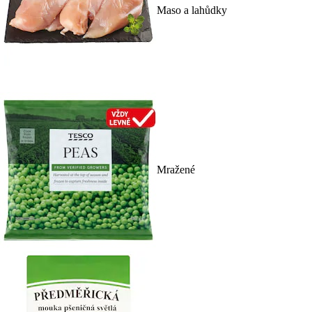
Maso a lahůdky
Mražené