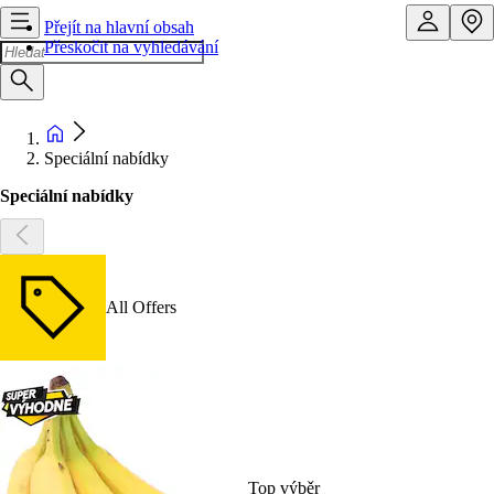
Přejít na hlavní obsah
Přeskočit na vyhledávání
Speciální nabídky
Speciální nabídky
All Offers
Top výběr