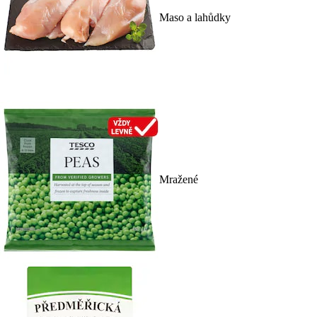
Maso a lahůdky
Mražené