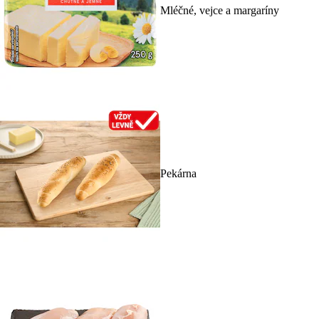
Mléčné, vejce a margaríny
Pekárna