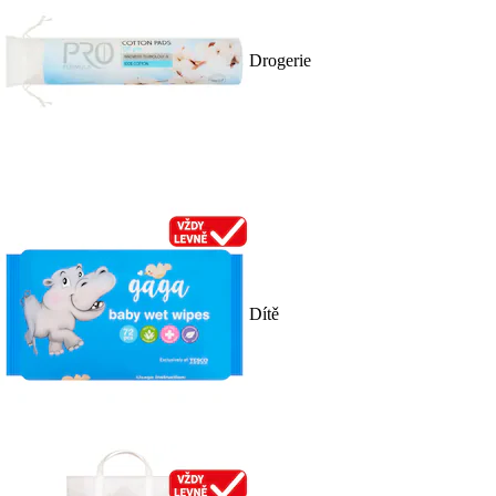
Drogerie
Dítě