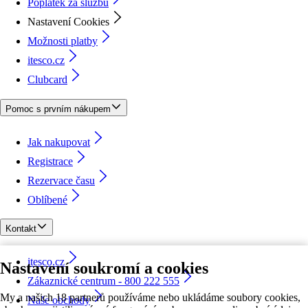
Poplatek za službu
Nastavení Cookies
Možnosti platby
itesco.cz
Clubcard
Pomoc s prvním nákupem
Jak nakupovat
Registrace
Rezervace času
Oblíbené
Kontakt
itesco.cz
Nastavení soukromí a cookies
Zákaznické centrum - 800 222 555
My a našich 18 partnerů používáme nebo ukládáme soubory cookies,
Naše obchody