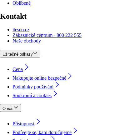
Oblíbené
Kontakt
itesco.cz
Zákaznické centrum - 800 222 555
Naše obchody
Užitečné odkazy
Cena
Nakupujte online bezpečně
Podmínky používání
Soukromí a cookies
O nás
Přístupnost
Podívejte se, kam doručujeme