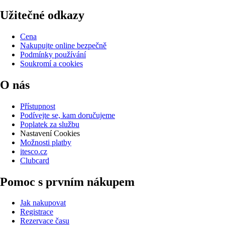
Užitečné odkazy
Cena
Nakupujte online bezpečně
Podmínky používání
Soukromí a cookies
O nás
Přístupnost
Podívejte se, kam doručujeme
Poplatek za službu
Nastavení Cookies
Možnosti platby
itesco.cz
Clubcard
Pomoc s prvním nákupem
Jak nakupovat
Registrace
Rezervace času