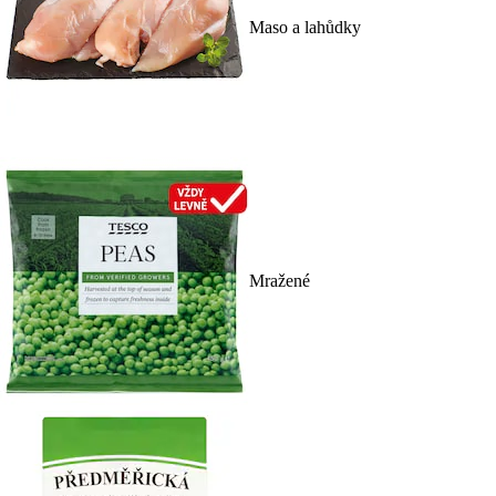
Maso a lahůdky
Mražené