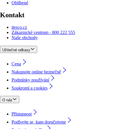
Oblíbené
Kontakt
itesco.cz
Zákaznické centrum - 800 222 555
Naše obchody
Užitečné odkazy
Cena
Nakupujte online bezpečně
Podmínky používání
Soukromí a cookies
O nás
Přístupnost
Podívejte se, kam doručujeme