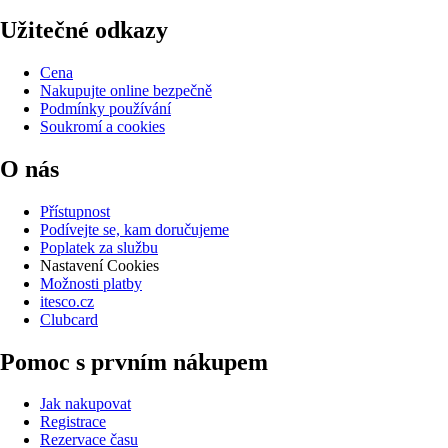
Užitečné odkazy
Cena
Nakupujte online bezpečně
Podmínky používání
Soukromí a cookies
O nás
Přístupnost
Podívejte se, kam doručujeme
Poplatek za službu
Nastavení Cookies
Možnosti platby
itesco.cz
Clubcard
Pomoc s prvním nákupem
Jak nakupovat
Registrace
Rezervace času