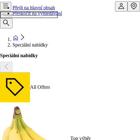
Přejít na hlavní obsah
Přeskočit na vyhledávání
Speciální nabídky
Speciální nabídky
All Offers
Top výběr