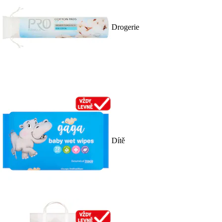
Drogerie
Dítě