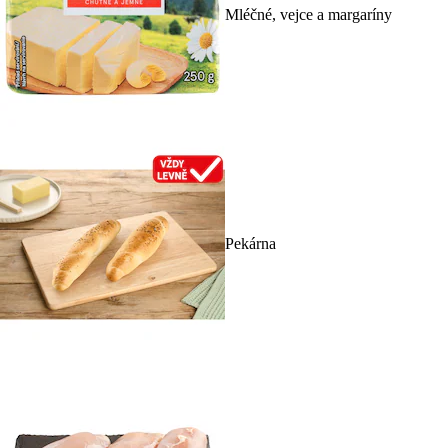
Mléčné, vejce a margaríny
Pekárna