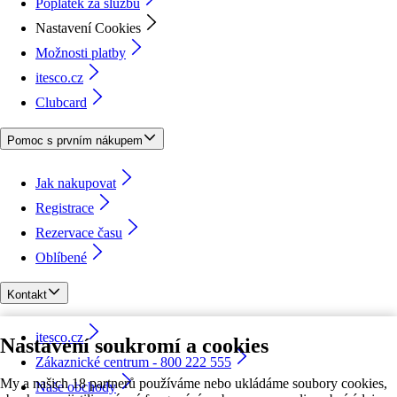
Poplatek za službu
Nastavení Cookies
Možnosti platby
itesco.cz
Clubcard
Pomoc s prvním nákupem
Jak nakupovat
Registrace
Rezervace času
Oblíbené
Kontakt
itesco.cz
Nastavení soukromí a cookies
Zákaznické centrum - 800 222 555
My a našich 18 partnerů používáme nebo ukládáme soubory cookies,
Naše obchody