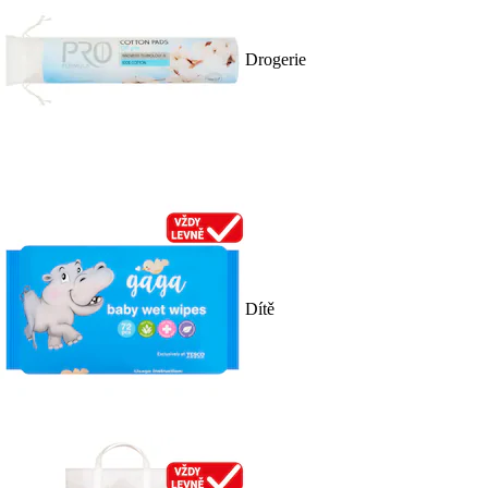
Drogerie
Dítě