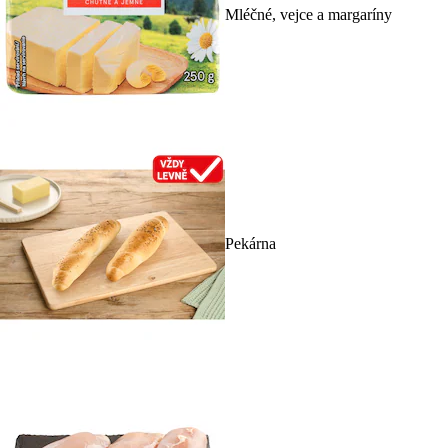
Mléčné, vejce a margaríny
Pekárna