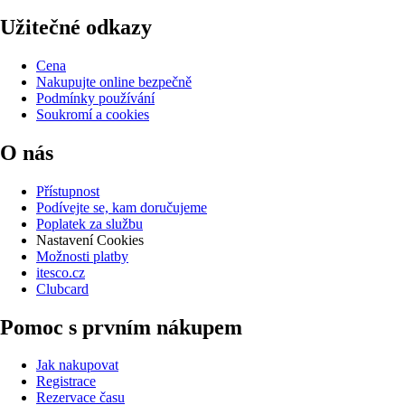
Užitečné odkazy
Cena
Nakupujte online bezpečně
Podmínky používání
Soukromí a cookies
O nás
Přístupnost
Podívejte se, kam doručujeme
Poplatek za službu
Nastavení Cookies
Možnosti platby
itesco.cz
Clubcard
Pomoc s prvním nákupem
Jak nakupovat
Registrace
Rezervace času