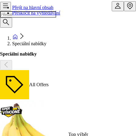
Přejít na hlavní obsah
Přeskočit na vyhledávání
Speciální nabídky
Speciální nabídky
All Offers
Top výběr