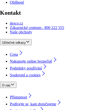
Oblíbené
Kontakt
itesco.cz
Zákaznické centrum - 800 222 555
Naše obchody
Užitečné odkazy
Cena
Nakupujte online bezpečně
Podmínky používání
Soukromí a cookies
O nás
Přístupnost
Podívejte se, kam doručujeme