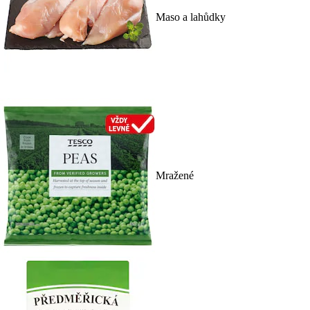
Maso a lahůdky
Mražené