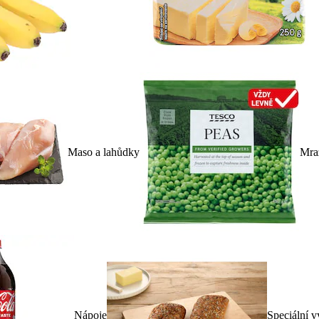
Maso a lahůdky
Mra
Nápoje
Speciální v