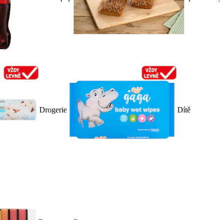
Drogerie
Dítě