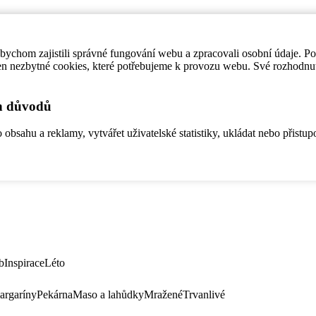
ychom zajistili správné fungování webu a zpracovali osobní údaje. P
en nezbytné cookies, které potřebujeme k provozu webu. Své rozhodnu
ch důvodů
bsahu a reklamy, vytvářet uživatelské statistiky, ukládat nebo přistup
b
Inspirace
Léto
argaríny
Pekárna
Maso a lahůdky
Mražené
Trvanlivé