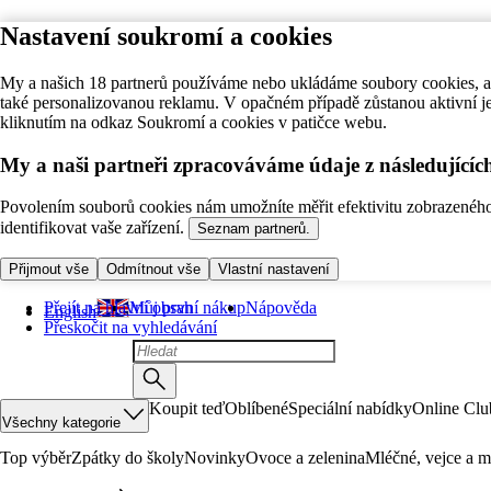
Nastavení soukromí a cookies
My a našich 18 partnerů používáme nebo ukládáme soubory cookies, ab
také personalizovanou reklamu. V opačném případě zůstanou aktivní j
kliknutím na odkaz Soukromí a cookies v patičce webu.
My a naši partneři zpracováváme údaje z následující
Povolením souborů cookies nám umožníte měřit efektivitu zobrazeného o
identifikovat vaše zařízení.
Seznam partnerů.
Přijmout vše
Odmítnout vše
Vlastní nastavení
Přejít na hlavní obsah
Můj první nákup
Nápověda
English
Přeskočit na vyhledávání
Koupit teď
Oblíbené
Speciální nabídky
Online Clu
Všechny kategorie
Top výběr
Zpátky do školy
Novinky
Ovoce a zelenina
Mléčné, vejce a m