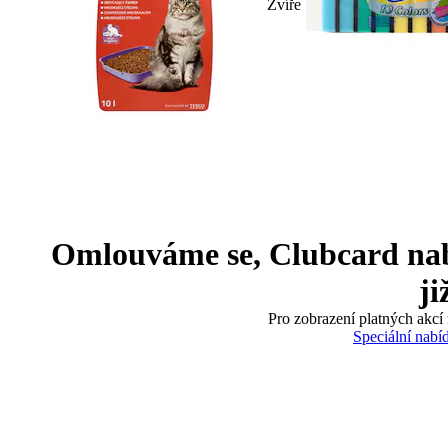
Zvíře
Omlouváme se, Clubcard nabíd
ji
Pro zobrazení platných akcí 
Speciální nabí