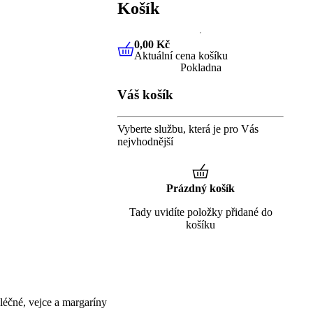
Košík
0,00 Kč
Aktuální cena košíku
0,00 Kč
Aktuální cena košíku
Pokladna
Váš košík
Vyberte službu, která je pro Vás
nejvhodnější
Prázdný košík
Tady uvidíte položky přidané do
košíku
éčné, vejce a margaríny