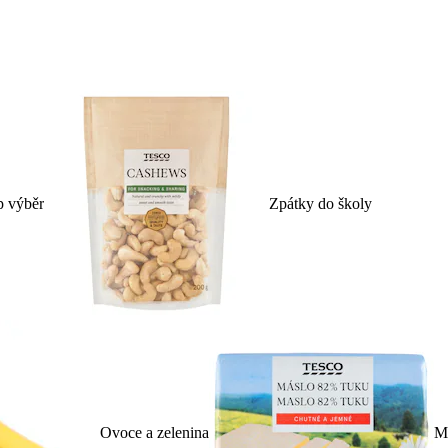
p výběr
Zpátky do školy
Ovoce a zelenina
Ml