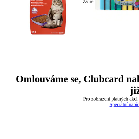
Zvíře
Omlouváme se, Clubcard nabíd
ji
Pro zobrazení platných akcí 
Speciální nabí