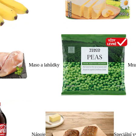
Maso a lahůdky
Mra
Nápoje
Speciální v