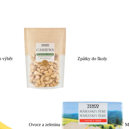
p výběr
Zpátky do školy
Ovoce a zelenina
Ml