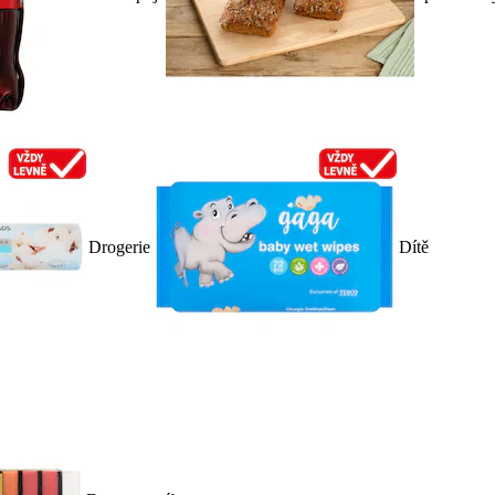
Drogerie
Dítě