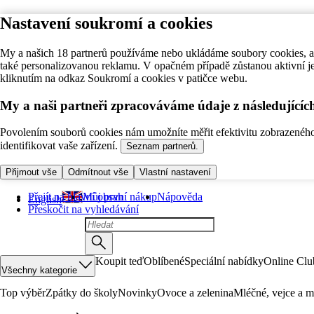
Nastavení soukromí a cookies
My a našich 18 partnerů používáme nebo ukládáme soubory cookies, ab
také personalizovanou reklamu. V opačném případě zůstanou aktivní j
kliknutím na odkaz Soukromí a cookies v patičce webu.
My a naši partneři zpracováváme údaje z následující
Povolením souborů cookies nám umožníte měřit efektivitu zobrazeného o
identifikovat vaše zařízení.
Seznam partnerů.
Přijmout vše
Odmítnout vše
Vlastní nastavení
Přejít na hlavní obsah
Můj první nákup
Nápověda
English
Přeskočit na vyhledávání
Koupit teď
Oblíbené
Speciální nabídky
Online Clu
Všechny kategorie
Top výběr
Zpátky do školy
Novinky
Ovoce a zelenina
Mléčné, vejce a m