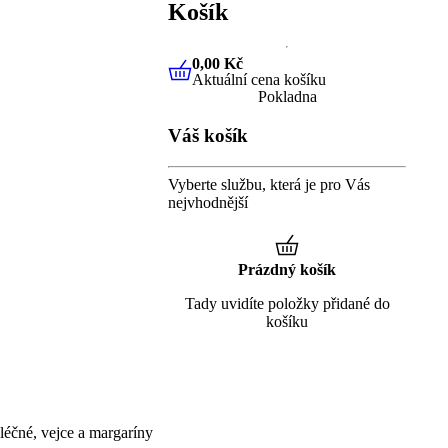
Košík
0,00 Kč
Aktuální cena košíku
0,00 Kč
Aktuální cena košíku
Pokladna
Váš košík
Vyberte službu, která je pro Vás
nejvhodnější
Prázdný košík
Tady uvidíte položky přidané do
košíku
éčné, vejce a margaríny