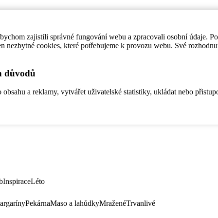
ychom zajistili správné fungování webu a zpracovali osobní údaje. P
en nezbytné cookies, které potřebujeme k provozu webu. Své rozhodnu
ch důvodů
bsahu a reklamy, vytvářet uživatelské statistiky, ukládat nebo přistup
b
Inspirace
Léto
argaríny
Pekárna
Maso a lahůdky
Mražené
Trvanlivé