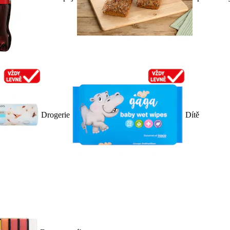
Drogerie
Dítě