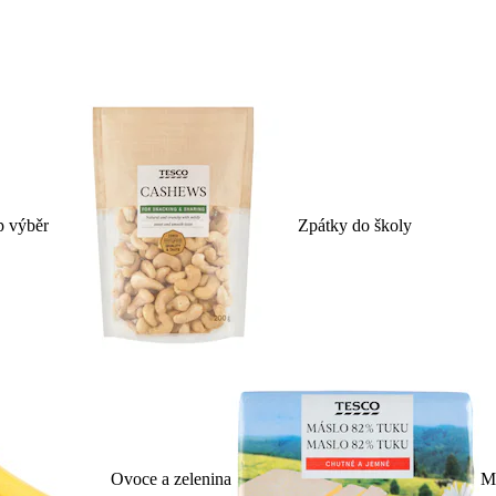
p výběr
Zpátky do školy
Ovoce a zelenina
Ml