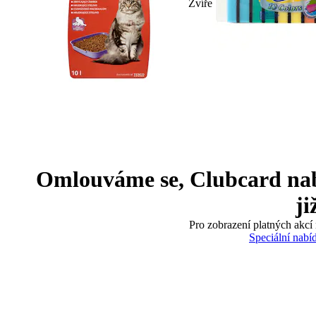
Zvíře
Omlouváme se, Clubcard nabíd
ji
Pro zobrazení platných akcí 
Speciální nabí