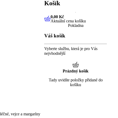
Košík
0,00 Kč
Aktuální cena košíku
0,00 Kč
Aktuální cena košíku
Pokladna
Váš košík
Vyberte službu, která je pro Vás
nejvhodnější
Prázdný košík
Tady uvidíte položky přidané do
košíku
éčné, vejce a margaríny