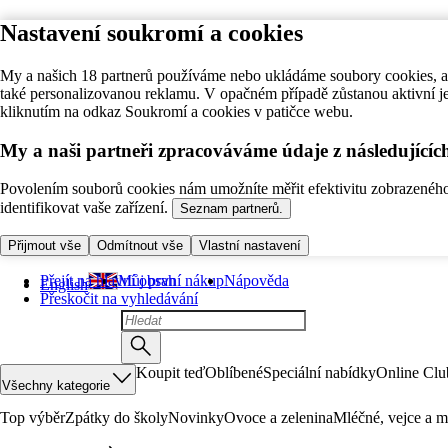
Nastavení soukromí a cookies
My a našich 18 partnerů používáme nebo ukládáme soubory cookies, ab
také personalizovanou reklamu. V opačném případě zůstanou aktivní j
kliknutím na odkaz Soukromí a cookies v patičce webu.
My a naši partneři zpracováváme údaje z následující
Povolením souborů cookies nám umožníte měřit efektivitu zobrazeného o
identifikovat vaše zařízení.
Seznam partnerů.
Přijmout vše
Odmítnout vše
Vlastní nastavení
Přejít na hlavní obsah
Můj první nákup
Nápověda
English
Přeskočit na vyhledávání
Koupit teď
Oblíbené
Speciální nabídky
Online Clu
Všechny kategorie
Top výběr
Zpátky do školy
Novinky
Ovoce a zelenina
Mléčné, vejce a m