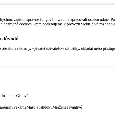
ychom zajistili správné fungování webu a zpracovali osobní údaje. P
en nezbytné cookies, které potřebujeme k provozu webu. Své rozhodnu
ch důvodů
bsahu a reklamy, vytvářet uživatelské statistiky, ukládat nebo přistup
b
Inspirace
Grilování
argaríny
Pekárna
Maso a lahůdky
Mražené
Trvanlivé