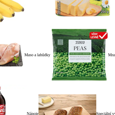
Maso a lahůdky
Mra
Nápoje
Speciální v