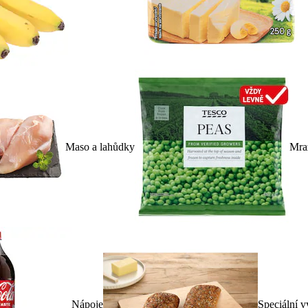
Maso a lahůdky
Mra
Nápoje
Speciální v