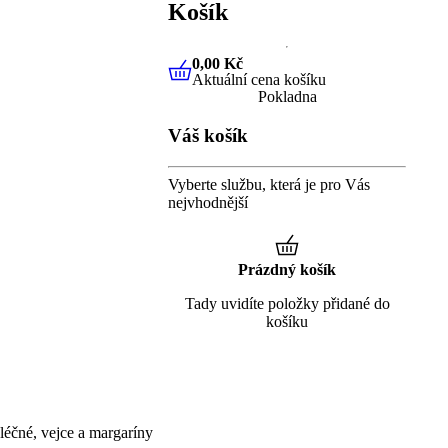
Košík
0,00 Kč
Aktuální cena košíku
0,00 Kč
Aktuální cena košíku
Pokladna
Váš košík
Vyberte službu, která je pro Vás
nejvhodnější
Prázdný košík
Tady uvidíte položky přidané do
košíku
éčné, vejce a margaríny