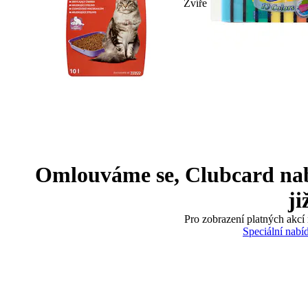
Zvíře
Omlouváme se, Clubcard nabíd
ji
Pro zobrazení platných akcí 
Speciální nabí