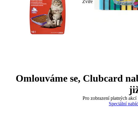
Zvíře
Omlouváme se, Clubcard nabíd
ji
Pro zobrazení platných akcí 
Speciální nabí