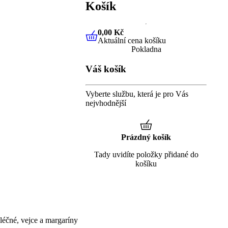
Košík
0,00 Kč
Aktuální cena košíku
0,00 Kč
Aktuální cena košíku
Pokladna
Váš košík
Vyberte službu, která je pro Vás
nejvhodnější
Prázdný košík
Tady uvidíte položky přidané do
košíku
éčné, vejce a margaríny