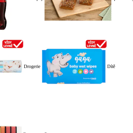
Drogerie
Dítě