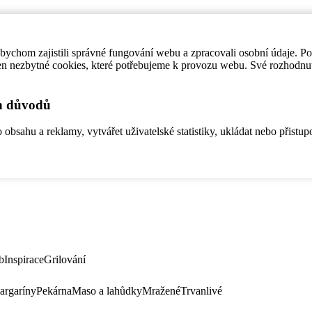
ychom zajistili správné fungování webu a zpracovali osobní údaje. P
en nezbytné cookies, které potřebujeme k provozu webu. Své rozhodnu
ch důvodů
bsahu a reklamy, vytvářet uživatelské statistiky, ukládat nebo přistup
b
Inspirace
Grilování
argaríny
Pekárna
Maso a lahůdky
Mražené
Trvanlivé