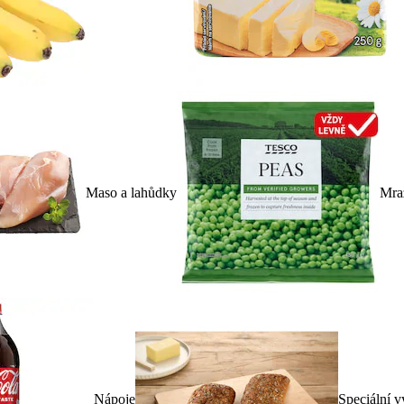
Maso a lahůdky
Mra
Nápoje
Speciální v