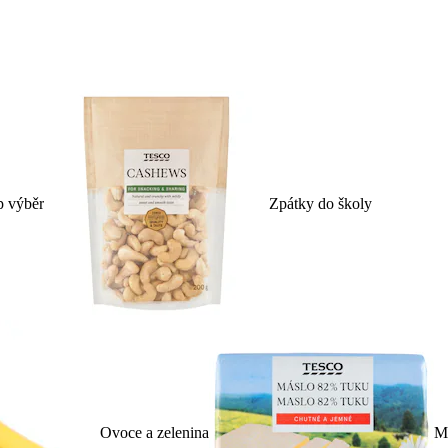
p výběr
Zpátky do školy
Ovoce a zelenina
Ml