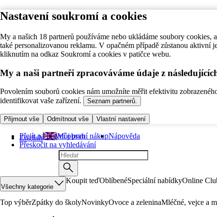
Nastavení soukromí a cookies
My a našich 18 partnerů používáme nebo ukládáme soubory cookies, ab
také personalizovanou reklamu. V opačném případě zůstanou aktivní j
kliknutím na odkaz Soukromí a cookies v patičce webu.
My a naši partneři zpracováváme údaje z následující
Povolením souborů cookies nám umožníte měřit efektivitu zobrazeného o
identifikovat vaše zařízení.
Seznam partnerů.
Přijmout vše
Odmítnout vše
Vlastní nastavení
Přejít na hlavní obsah
Můj první nákup
Nápověda
English
Přeskočit na vyhledávání
Koupit teď
Oblíbené
Speciální nabídky
Online Clu
Všechny kategorie
Top výběr
Zpátky do školy
Novinky
Ovoce a zelenina
Mléčné, vejce a m