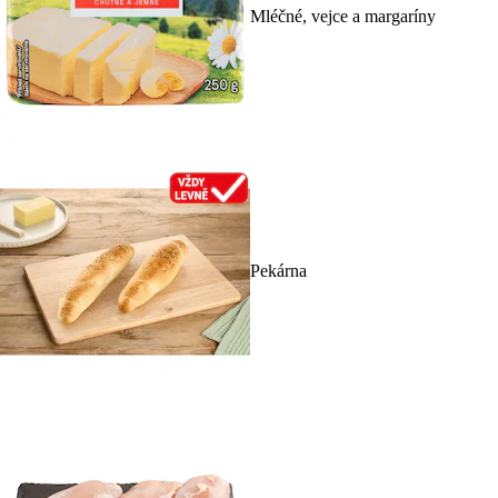
Mléčné, vejce a margaríny
Pekárna