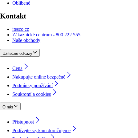
Oblíbené
Kontakt
itesco.cz
Zákaznické centrum - 800 222 555
Naše obchody
Užitečné odkazy
Cena
Nakupujte online bezpečně
Podmínky používání
Soukromí a cookies
O nás
Přístupnost
Podívejte se, kam doručujeme