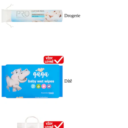
Drogerie
Dítě