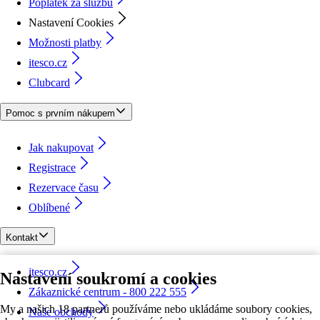
Poplatek za službu
Nastavení Cookies
Možnosti platby
itesco.cz
Clubcard
Pomoc s prvním nákupem
Jak nakupovat
Registrace
Rezervace času
Oblíbené
Kontakt
itesco.cz
Nastavení soukromí a cookies
Zákaznické centrum - 800 222 555
My a našich 18 partnerů používáme nebo ukládáme soubory cookies,
Naše obchody