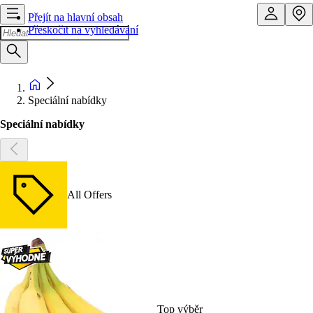
Přejít na hlavní obsah
Přeskočit na vyhledávání
Speciální nabídky
Speciální nabídky
All Offers
Top výběr