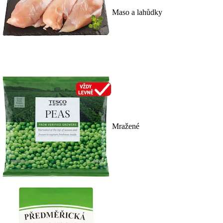
Maso a lahůdky
Mražené