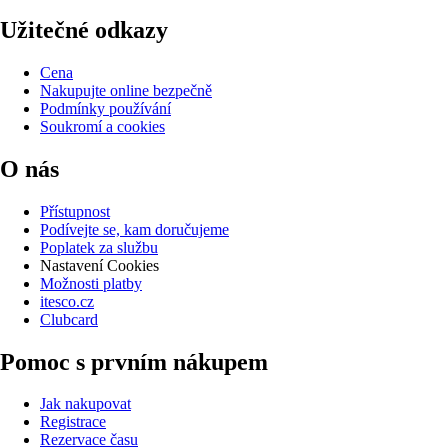
Užitečné odkazy
Cena
Nakupujte online bezpečně
Podmínky používání
Soukromí a cookies
O nás
Přístupnost
Podívejte se, kam doručujeme
Poplatek za službu
Nastavení Cookies
Možnosti platby
itesco.cz
Clubcard
Pomoc s prvním nákupem
Jak nakupovat
Registrace
Rezervace času