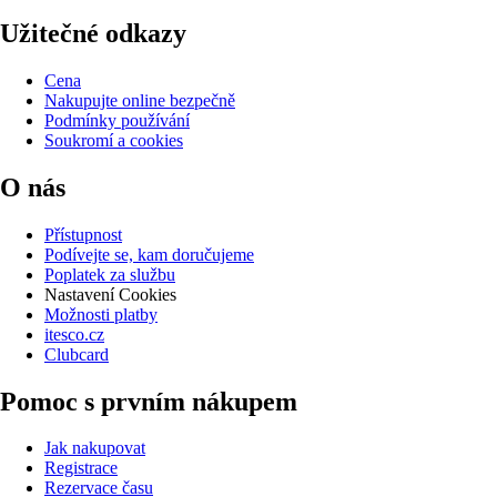
Užitečné odkazy
Cena
Nakupujte online bezpečně
Podmínky používání
Soukromí a cookies
O nás
Přístupnost
Podívejte se, kam doručujeme
Poplatek za službu
Nastavení Cookies
Možnosti platby
itesco.cz
Clubcard
Pomoc s prvním nákupem
Jak nakupovat
Registrace
Rezervace času