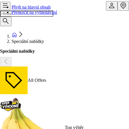
Přejít na hlavní obsah
Přeskočit na vyhledávání
Speciální nabídky
Speciální nabídky
All Offers
Top výběr