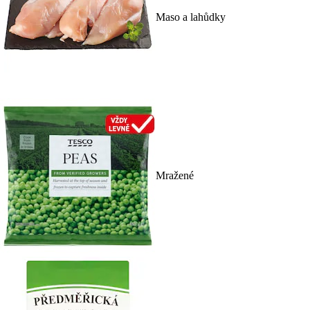
Maso a lahůdky
Mražené