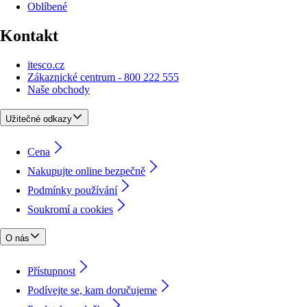
Oblíbené
Kontakt
itesco.cz
Zákaznické centrum - 800 222 555
Naše obchody
Užitečné odkazy
Cena
Nakupujte online bezpečně
Podmínky používání
Soukromí a cookies
O nás
Přístupnost
Podívejte se, kam doručujeme