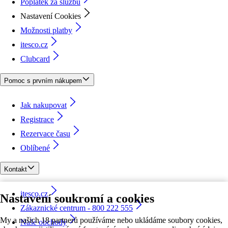
Poplatek za službu
Nastavení Cookies
Možnosti platby
itesco.cz
Clubcard
Pomoc s prvním nákupem
Jak nakupovat
Registrace
Rezervace času
Oblíbené
Kontakt
itesco.cz
Nastavení soukromí a cookies
Zákaznické centrum - 800 222 555
My a našich 18 partnerů používáme nebo ukládáme soubory cookies,
Naše obchody