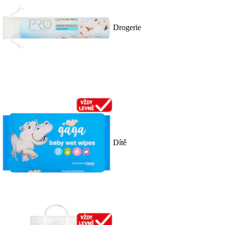
Drogerie
Dítě