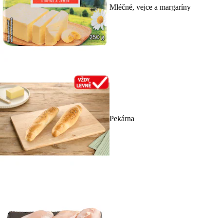
Mléčné, vejce a margaríny
Pekárna