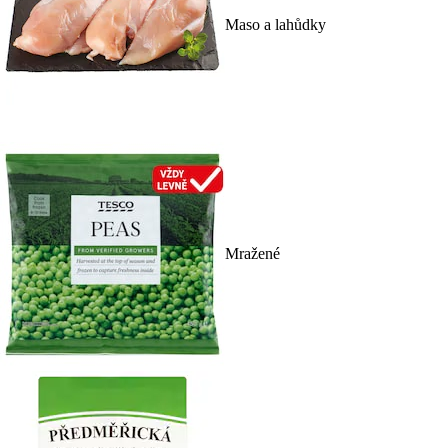
Maso a lahůdky
Mražené