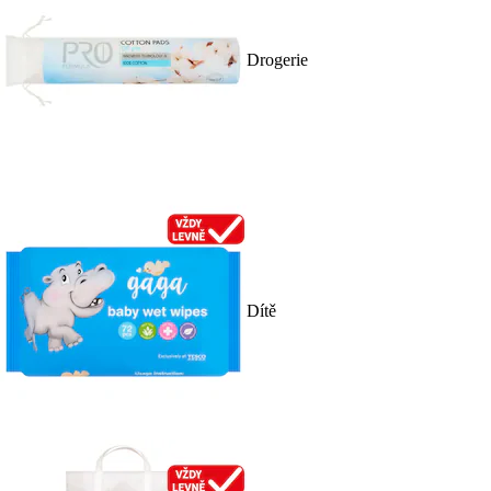
Drogerie
Dítě