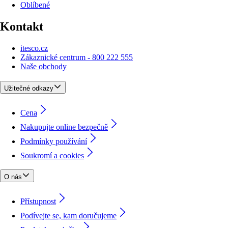
Oblíbené
Kontakt
itesco.cz
Zákaznické centrum - 800 222 555
Naše obchody
Užitečné odkazy
Cena
Nakupujte online bezpečně
Podmínky používání
Soukromí a cookies
O nás
Přístupnost
Podívejte se, kam doručujeme