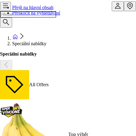
Přejít na hlavní obsah
Přeskočit na vyhledávání
Speciální nabídky
Speciální nabídky
All Offers
Top výběr