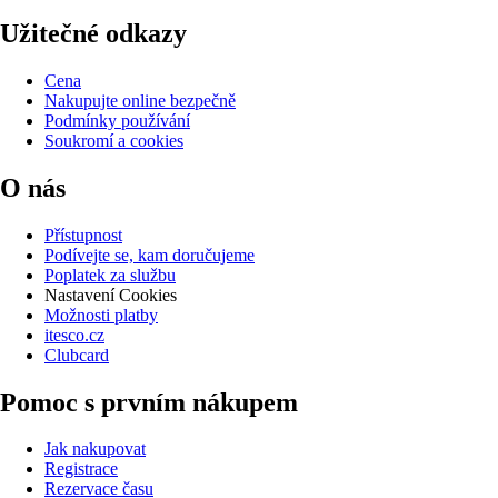
Užitečné odkazy
Cena
Nakupujte online bezpečně
Podmínky používání
Soukromí a cookies
O nás
Přístupnost
Podívejte se, kam doručujeme
Poplatek za službu
Nastavení Cookies
Možnosti platby
itesco.cz
Clubcard
Pomoc s prvním nákupem
Jak nakupovat
Registrace
Rezervace času