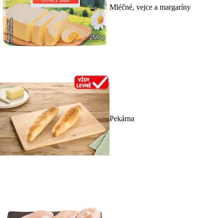
Mléčné, vejce a margaríny
Pekárna