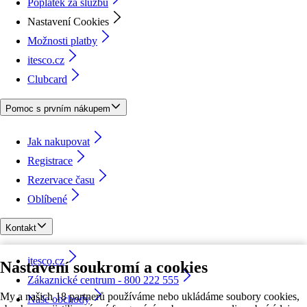
Poplatek za službu
Nastavení Cookies
Možnosti platby
itesco.cz
Clubcard
Pomoc s prvním nákupem
Jak nakupovat
Registrace
Rezervace času
Oblíbené
Kontakt
itesco.cz
Nastavení soukromí a cookies
Zákaznické centrum - 800 222 555
My a našich 18 partnerů používáme nebo ukládáme soubory cookies,
Naše obchody