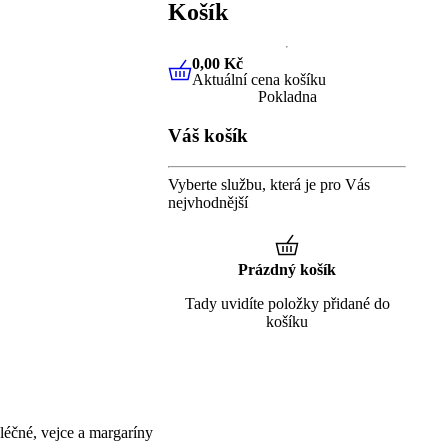
Košík
0,00 Kč
Aktuální cena košíku
0,00 Kč
Aktuální cena košíku
Pokladna
Váš košík
Vyberte službu, která je pro Vás
nejvhodnější
Prázdný košík
Tady uvidíte položky přidané do
košíku
éčné, vejce a margaríny