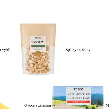
p výběr
Zpátky do školy
Ovoce a zelenina
Ml