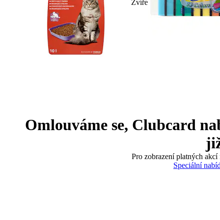
Zvíře
Omlouváme se, Clubcard nabíd
ji
Pro zobrazení platných akcí 
Speciální nabí