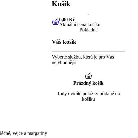
Košík
0,00 Kč
Aktuální cena košíku
0,00 Kč
Aktuální cena košíku
Pokladna
Váš košík
Vyberte službu, která je pro Vás
nejvhodnější
Prázdný košík
Tady uvidíte položky přidané do
košíku
éčné, vejce a margaríny