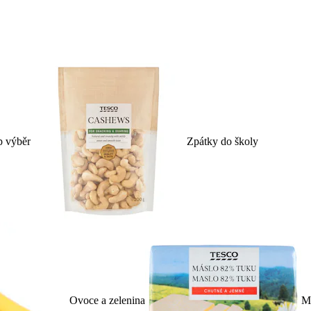
p výběr
Zpátky do školy
Ovoce a zelenina
Ml