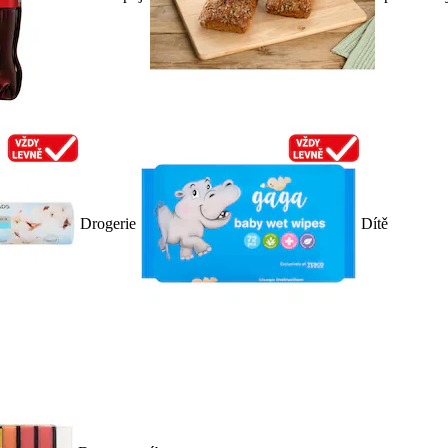
Drogerie
Dítě