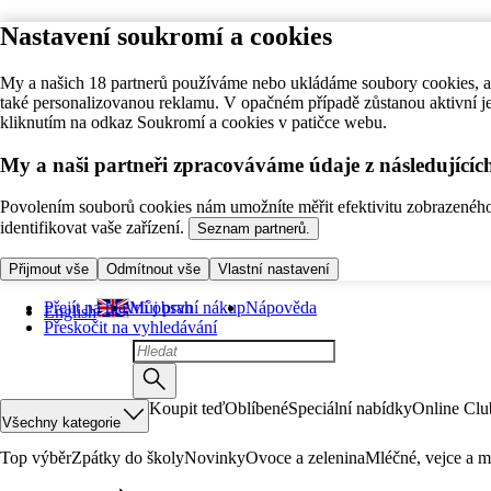
Nastavení soukromí a cookies
My a našich 18 partnerů používáme nebo ukládáme soubory cookies, ab
také personalizovanou reklamu. V opačném případě zůstanou aktivní j
kliknutím na odkaz Soukromí a cookies v patičce webu.
My a naši partneři zpracováváme údaje z následující
Povolením souborů cookies nám umožníte měřit efektivitu zobrazeného o
identifikovat vaše zařízení.
Seznam partnerů.
Přijmout vše
Odmítnout vše
Vlastní nastavení
Přejít na hlavní obsah
Můj první nákup
Nápověda
English
Přeskočit na vyhledávání
Koupit teď
Oblíbené
Speciální nabídky
Online Clu
Všechny kategorie
Top výběr
Zpátky do školy
Novinky
Ovoce a zelenina
Mléčné, vejce a m