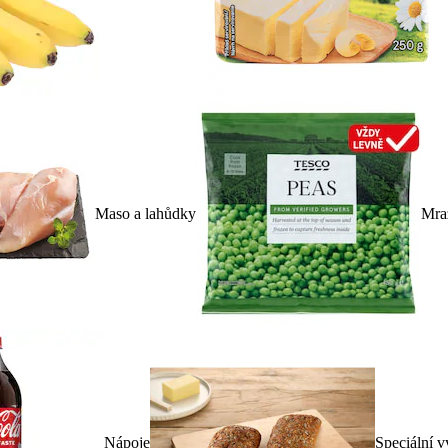
Maso a lahůdky
Mra
Nápoje
Speciální v