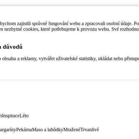
ychom zajistili správné fungování webu a zpracovali osobní údaje. P
en nezbytné cookies, které potřebujeme k provozu webu. Své rozhodnu
ch důvodů
bsahu a reklamy, vytvářet uživatelské statistiky, ukládat nebo přistup
b
Inspirace
Léto
argaríny
Pekárna
Maso a lahůdky
Mražené
Trvanlivé