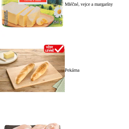
Mléčné, vejce a margaríny
Pekárna