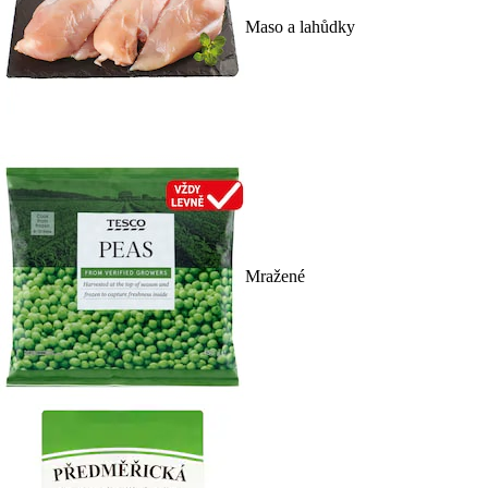
Maso a lahůdky
Mražené