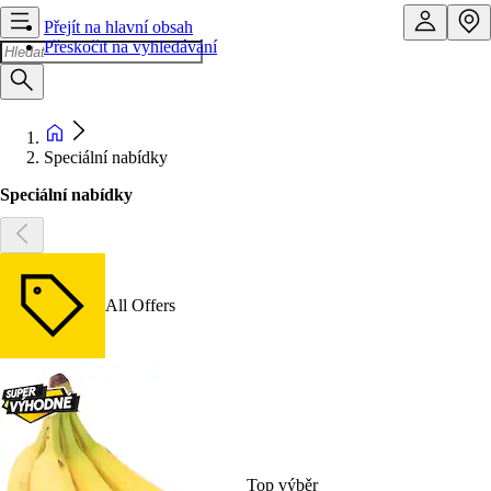
Přejít na hlavní obsah
Přeskočit na vyhledávání
Speciální nabídky
Speciální nabídky
All Offers
Top výběr