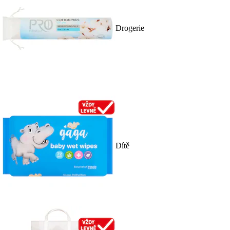
Drogerie
Dítě