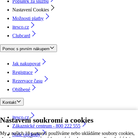
Poplatek za službu
Nastavení Cookies
Možnosti platby
itesco.cz
Clubcard
Pomoc s prvním nákupem
Jak nakupovat
Registrace
Rezervace času
Oblíbené
Kontakt
itesco.cz
Nastavení soukromí a cookies
Zákaznické centrum - 800 222 555
My a našich 18 partnerů používáme nebo ukládáme soubory cookies,
Naše obchody