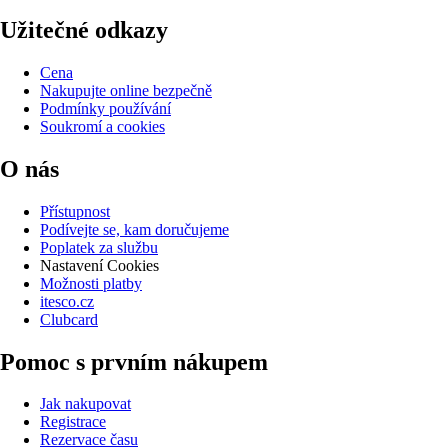
Užitečné odkazy
Cena
Nakupujte online bezpečně
Podmínky používání
Soukromí a cookies
O nás
Přístupnost
Podívejte se, kam doručujeme
Poplatek za službu
Nastavení Cookies
Možnosti platby
itesco.cz
Clubcard
Pomoc s prvním nákupem
Jak nakupovat
Registrace
Rezervace času