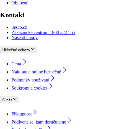
Oblíbené
Kontakt
itesco.cz
Zákaznické centrum - 800 222 555
Naše obchody
Užitečné odkazy
Cena
Nakupujte online bezpečně
Podmínky používání
Soukromí a cookies
O nás
Přístupnost
Podívejte se, kam doručujeme