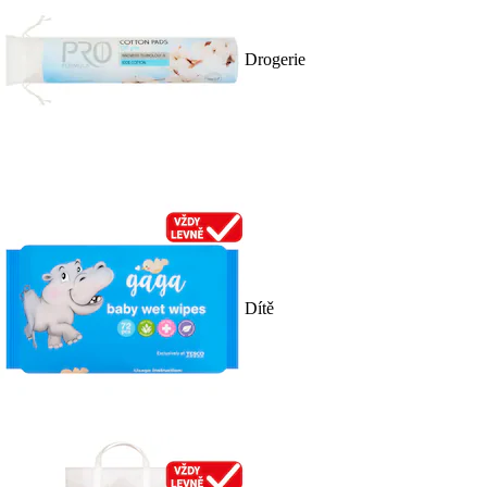
Drogerie
Dítě