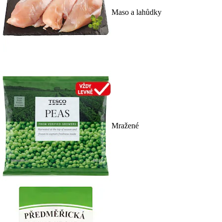
Maso a lahůdky
Mražené