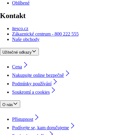
Oblíbené
Kontakt
itesco.cz
Zákaznické centrum - 800 222 555
Naše obchody
Užitečné odkazy
Cena
Nakupujte online bezpečně
Podmínky používání
Soukromí a cookies
O nás
Přístupnost
Podívejte se, kam doručujeme