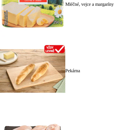
Mléčné, vejce a margaríny
Pekárna