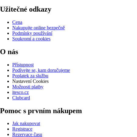
Užitečné odkazy
Cena
Nakupujte online bezpečně
Podmínky používání
Soukromí a cookies
O nás
Přístupnost
Podívejte se, kam doručujeme
Poplatek za službu
Nastavení Cookies
Možnosti platby
itesco.cz
Clubcard
Pomoc s prvním nákupem
Jak nakupovat
Registrace
Rezervace času