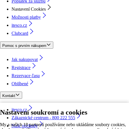
Poplatek za službu
Nastavení Cookies
Možnosti platby
itesco.cz
Clubcard
Pomoc s prvním nákupem
Jak nakupovat
Registrace
Rezervace času
Oblíbené
Kontakt
itesco.cz
Nastavení soukromí a cookies
Zákaznické centrum - 800 222 555
My a našich 18 partnerů používáme nebo ukládáme soubory cookies,
Naše obchody