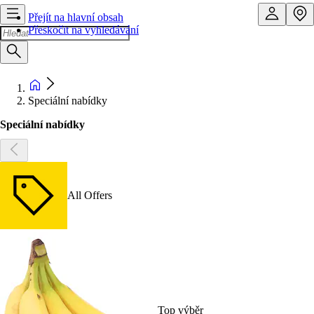
Přejít na hlavní obsah
Přeskočit na vyhledávání
Speciální nabídky
Speciální nabídky
All Offers
Top výběr