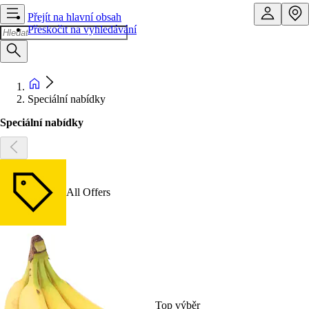
Přejít na hlavní obsah
Přeskočit na vyhledávání
Speciální nabídky
Speciální nabídky
All Offers
Top výběr