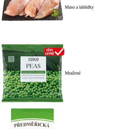
Maso a lahůdky
Mražené