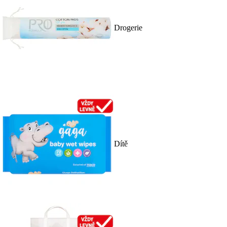
Drogerie
Dítě