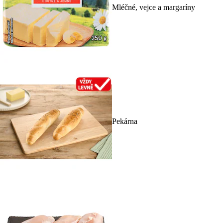
Mléčné, vejce a margaríny
Pekárna