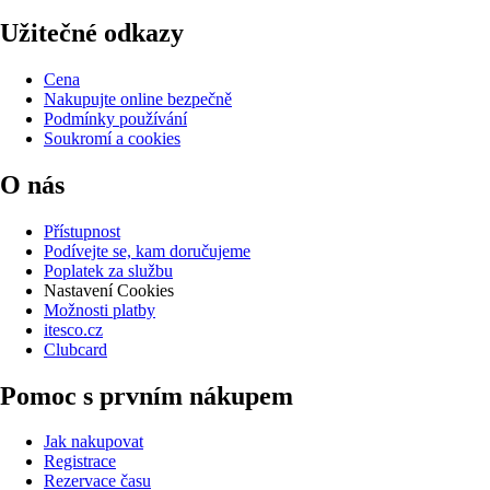
Užitečné odkazy
Cena
Nakupujte online bezpečně
Podmínky používání
Soukromí a cookies
O nás
Přístupnost
Podívejte se, kam doručujeme
Poplatek za službu
Nastavení Cookies
Možnosti platby
itesco.cz
Clubcard
Pomoc s prvním nákupem
Jak nakupovat
Registrace
Rezervace času