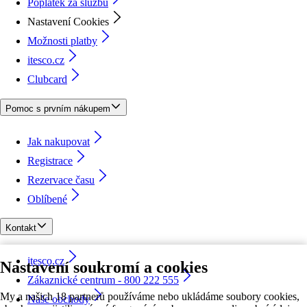
Poplatek za službu
Nastavení Cookies
Možnosti platby
itesco.cz
Clubcard
Pomoc s prvním nákupem
Jak nakupovat
Registrace
Rezervace času
Oblíbené
Kontakt
itesco.cz
Nastavení soukromí a cookies
Zákaznické centrum - 800 222 555
My a našich 18 partnerů používáme nebo ukládáme soubory cookies,
Naše obchody