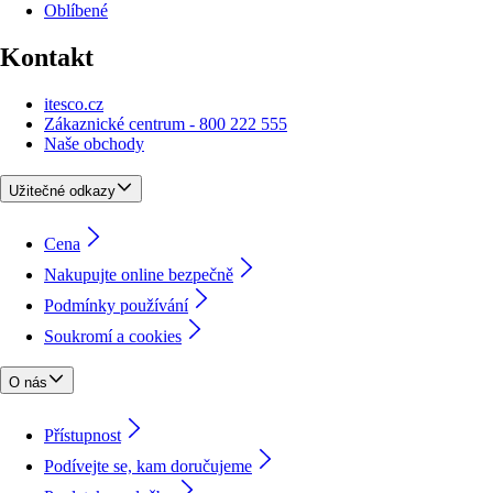
Oblíbené
Kontakt
itesco.cz
Zákaznické centrum - 800 222 555
Naše obchody
Užitečné odkazy
Cena
Nakupujte online bezpečně
Podmínky používání
Soukromí a cookies
O nás
Přístupnost
Podívejte se, kam doručujeme