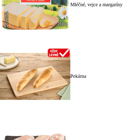
Mléčné, vejce a margaríny
Pekárna