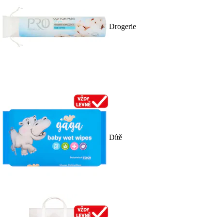
Drogerie
Dítě