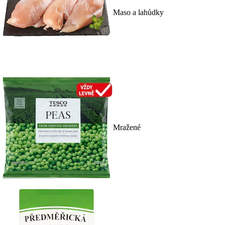
Maso a lahůdky
Mražené