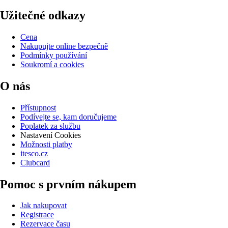
Užitečné odkazy
Cena
Nakupujte online bezpečně
Podmínky používání
Soukromí a cookies
O nás
Přístupnost
Podívejte se, kam doručujeme
Poplatek za službu
Nastavení Cookies
Možnosti platby
itesco.cz
Clubcard
Pomoc s prvním nákupem
Jak nakupovat
Registrace
Rezervace času