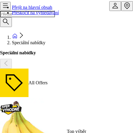
Přejít na hlavní obsah
Přeskočit na vyhledávání
Speciální nabídky
Speciální nabídky
All Offers
Top výběr