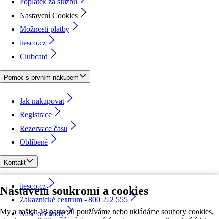
Poplatek za službu
Nastavení Cookies
Možnosti platby
itesco.cz
Clubcard
Pomoc s prvním nákupem
Jak nakupovat
Registrace
Rezervace času
Oblíbené
Kontakt
itesco.cz
Nastavení soukromí a cookies
Zákaznické centrum - 800 222 555
My a našich 18 partnerů používáme nebo ukládáme soubory cookies,
Naše obchody