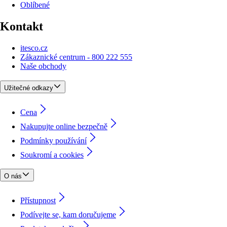
Oblíbené
Kontakt
itesco.cz
Zákaznické centrum - 800 222 555
Naše obchody
Užitečné odkazy
Cena
Nakupujte online bezpečně
Podmínky používání
Soukromí a cookies
O nás
Přístupnost
Podívejte se, kam doručujeme