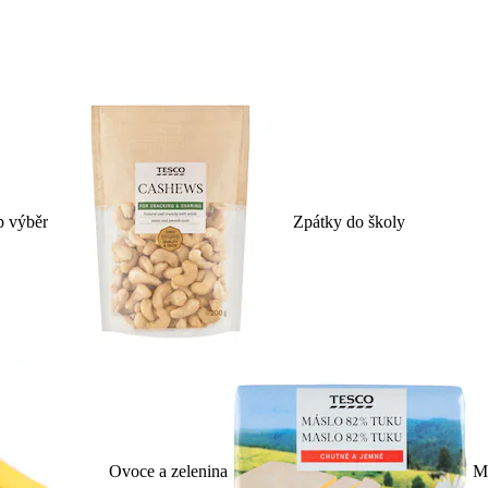
p výběr
Zpátky do školy
Ovoce a zelenina
Ml