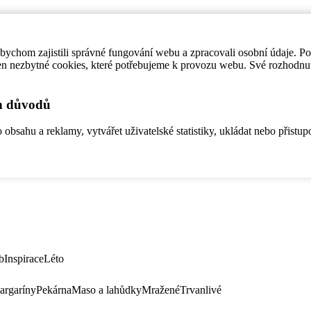
ychom zajistili správné fungování webu a zpracovali osobní údaje. P
en nezbytné cookies, které potřebujeme k provozu webu. Své rozhodnu
ch důvodů
bsahu a reklamy, vytvářet uživatelské statistiky, ukládat nebo přistup
b
Inspirace
Léto
argaríny
Pekárna
Maso a lahůdky
Mražené
Trvanlivé