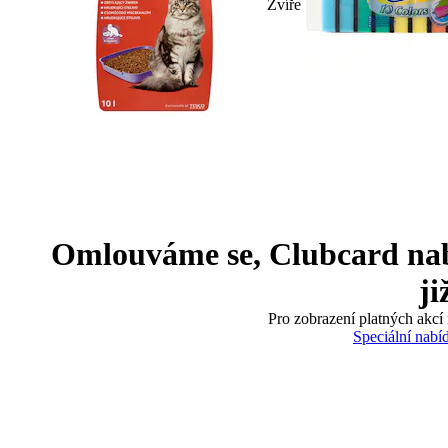
Zvíře
Omlouváme se, Clubcard nabíd
ji
Pro zobrazení platných akcí 
Speciální nabí