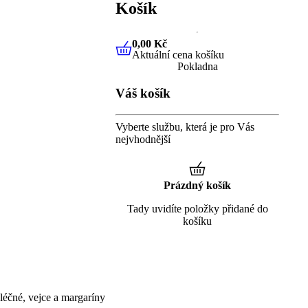
Košík
0,00 Kč
Aktuální cena košíku
0,00 Kč
Aktuální cena košíku
Pokladna
Váš košík
Vyberte službu, která je pro Vás
nejvhodnější
Prázdný košík
Tady uvidíte položky přidané do
košíku
éčné, vejce a margaríny