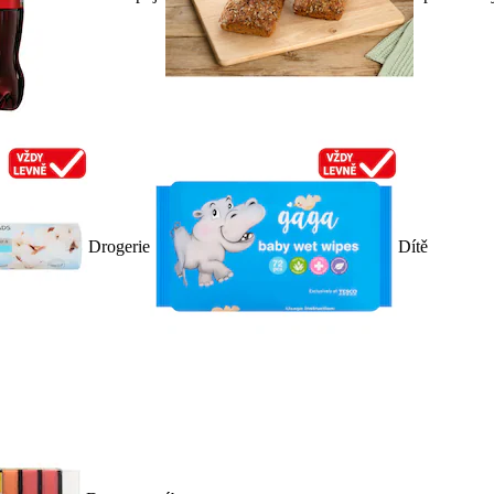
Drogerie
Dítě