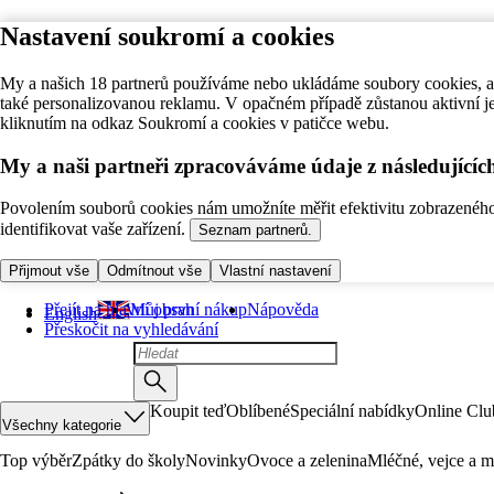
Nastavení soukromí a cookies
My a našich 18 partnerů používáme nebo ukládáme soubory cookies, ab
také personalizovanou reklamu. V opačném případě zůstanou aktivní j
kliknutím na odkaz Soukromí a cookies v patičce webu.
My a naši partneři zpracováváme údaje z následující
Povolením souborů cookies nám umožníte měřit efektivitu zobrazeného o
identifikovat vaše zařízení.
Seznam partnerů.
Přijmout vše
Odmítnout vše
Vlastní nastavení
Přejít na hlavní obsah
Můj první nákup
Nápověda
English
Přeskočit na vyhledávání
Koupit teď
Oblíbené
Speciální nabídky
Online Clu
Všechny kategorie
Top výběr
Zpátky do školy
Novinky
Ovoce a zelenina
Mléčné, vejce a m