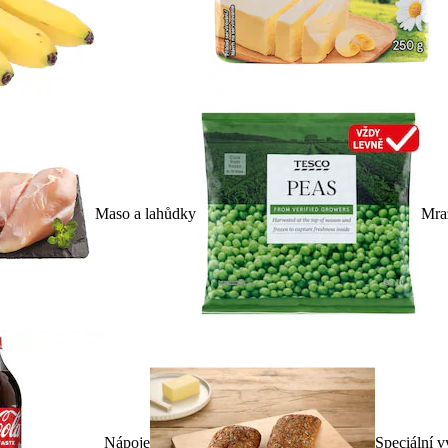
Maso a lahůdky
Mra
Nápoje
Speciální v