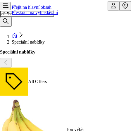
Přejít na hlavní obsah
Přeskočit na vyhledávání
Speciální nabídky
Speciální nabídky
All Offers
Top výběr