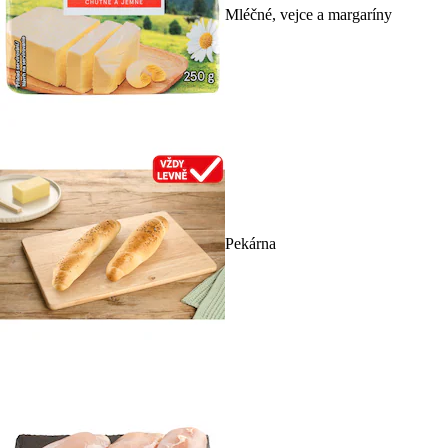
Mléčné, vejce a margaríny
Pekárna