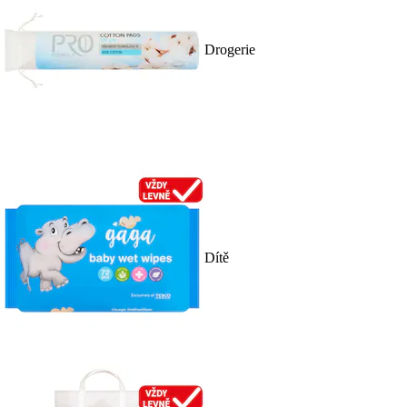
Drogerie
Dítě