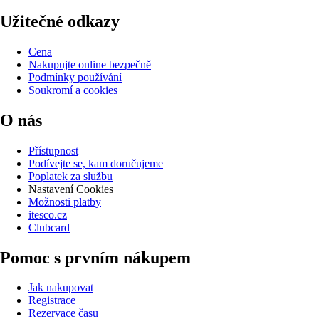
Užitečné odkazy
Cena
Nakupujte online bezpečně
Podmínky používání
Soukromí a cookies
O nás
Přístupnost
Podívejte se, kam doručujeme
Poplatek za službu
Nastavení Cookies
Možnosti platby
itesco.cz
Clubcard
Pomoc s prvním nákupem
Jak nakupovat
Registrace
Rezervace času