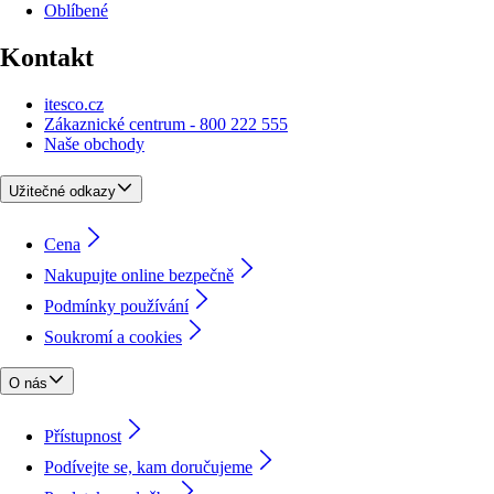
Oblíbené
Kontakt
itesco.cz
Zákaznické centrum - 800 222 555
Naše obchody
Užitečné odkazy
Cena
Nakupujte online bezpečně
Podmínky používání
Soukromí a cookies
O nás
Přístupnost
Podívejte se, kam doručujeme