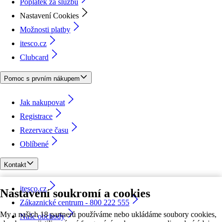
Poplatek za službu
Nastavení Cookies
Možnosti platby
itesco.cz
Clubcard
Pomoc s prvním nákupem
Jak nakupovat
Registrace
Rezervace času
Oblíbené
Kontakt
itesco.cz
Nastavení soukromí a cookies
Zákaznické centrum - 800 222 555
My a našich 18 partnerů používáme nebo ukládáme soubory cookies,
Naše obchody