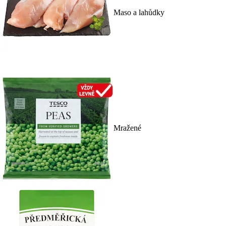
Maso a lahůdky
Mražené