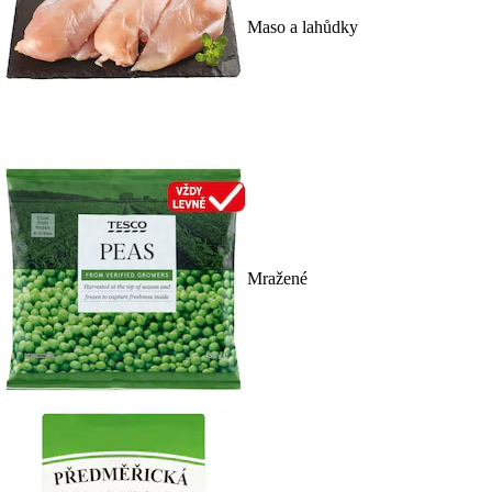
Maso a lahůdky
Mražené