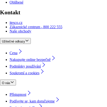
Oblíbené
Kontakt
itesco.cz
Zákaznické centrum - 800 222 555
Naše obchody
Užitečné odkazy
Cena
Nakupujte online bezpečně
Podmínky používání
Soukromí a cookies
O nás
Přístupnost
Podívejte se, kam doručujeme