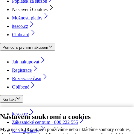
Poplatek za službu
Nastavení Cookies
Možnosti platby
itesco.cz
Clubcard
Pomoc s prvním nákupem
Jak nakupovat
Registrace
Rezervace času
Oblíbené
Kontakt
itesco.cz
Nastavení soukromí a cookies
Zákaznické centrum - 800 222 555
My a našich 18 partnerů používáme nebo ukládáme soubory cookies,
Naše obchody