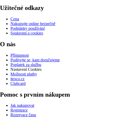
Užitečné odkazy
Cena
Nakupujte online bezpečně
Podmínky používání
Soukromí a cookies
O nás
Přístupnost
Podívejte se, kam doručujeme
Poplatek za službu
Nastavení Cookies
Možnosti platby
itesco.cz
Clubcard
Pomoc s prvním nákupem
Jak nakupovat
Registrace
Rezervace času