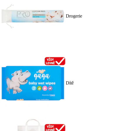
Drogerie
Dítě