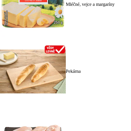
Mléčné, vejce a margaríny
Pekárna