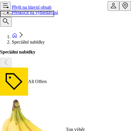
Přejít na hlavní obsah
Přeskočit na vyhledávání
Speciální nabídky
Speciální nabídky
All Offers
Top výběr