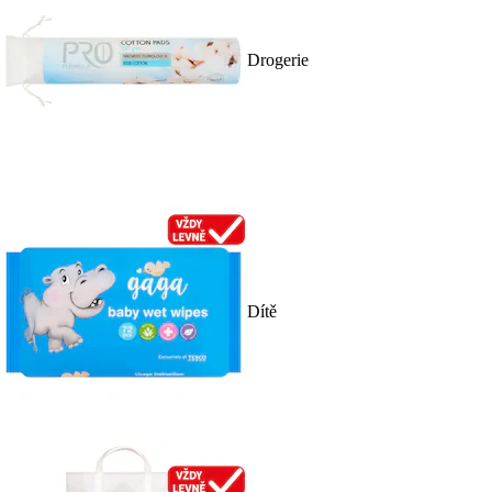
Drogerie
Dítě