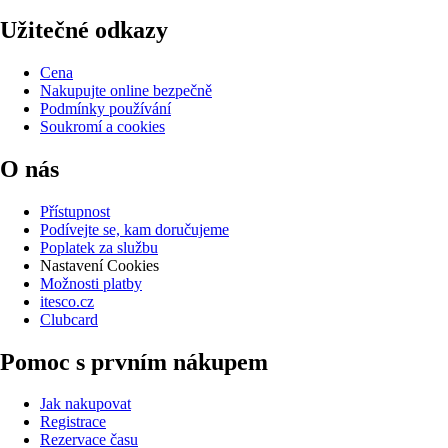
Užitečné odkazy
Cena
Nakupujte online bezpečně
Podmínky používání
Soukromí a cookies
O nás
Přístupnost
Podívejte se, kam doručujeme
Poplatek za službu
Nastavení Cookies
Možnosti platby
itesco.cz
Clubcard
Pomoc s prvním nákupem
Jak nakupovat
Registrace
Rezervace času