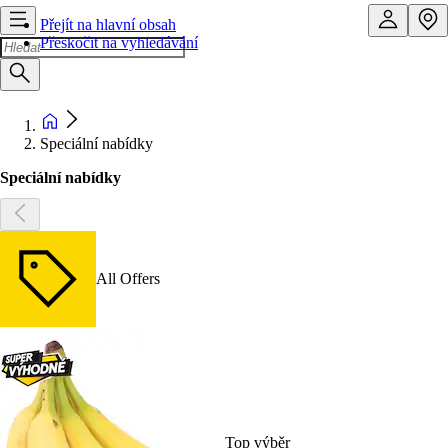
Přejít na hlavní obsah
Přeskočit na vyhledávání
Speciální nabídky
Speciální nabídky
All Offers
Top výběr