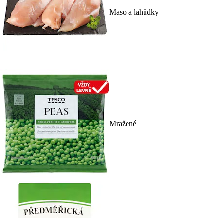
Maso a lahůdky
Mražené