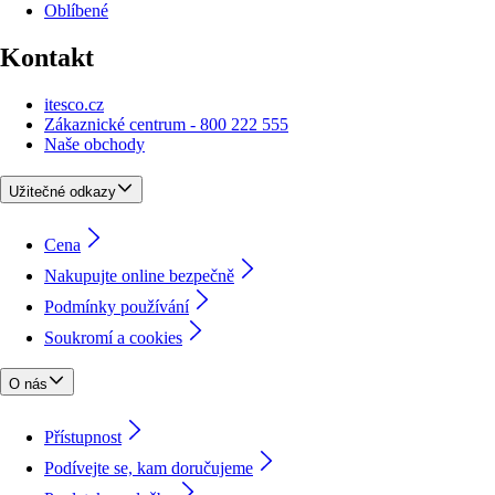
Oblíbené
Kontakt
itesco.cz
Zákaznické centrum - 800 222 555
Naše obchody
Užitečné odkazy
Cena
Nakupujte online bezpečně
Podmínky používání
Soukromí a cookies
O nás
Přístupnost
Podívejte se, kam doručujeme