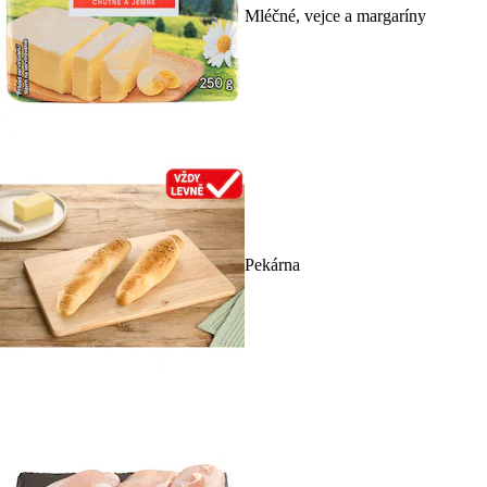
Mléčné, vejce a margaríny
Pekárna