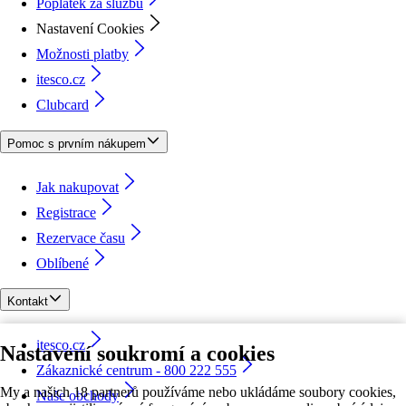
Poplatek za službu
Nastavení Cookies
Možnosti platby
itesco.cz
Clubcard
Pomoc s prvním nákupem
Jak nakupovat
Registrace
Rezervace času
Oblíbené
Kontakt
itesco.cz
Nastavení soukromí a cookies
Zákaznické centrum - 800 222 555
My a našich 18 partnerů používáme nebo ukládáme soubory cookies,
Naše obchody