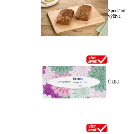
Speciální
výživa
Úklid