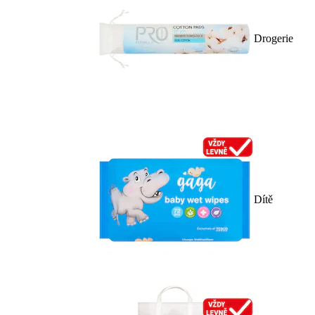
Drogerie
Dítě