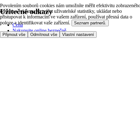
Povolením souborů cookies nám umožníte měřit efektivitu zobrazenéh
Užitečné odkazy
obsahu a reklamy, vytvářet uživatelské statistiky, ukládat nebo
přistupovat k informacím ve vašem zařízení, používat přesná data o
poloze a identifikovat vaše zařízení.
Seznam partnerů.
Cena
Nakupujte online bezpečně
Přijmout vše
Odmítnout vše
Vlastní nastavení
Podmínky používání
Soukromí a cookies
O nás
Přístupnost
Podívejte se, kam doručujeme
Poplatek za službu
Nastavení Cookies
Možnosti platby
itesco.cz
Clubcard
Pomoc s prvním nákupem
Jak nakupovat
Registrace
Rezervace času