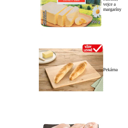
vejce a
margaríny
Pekárna