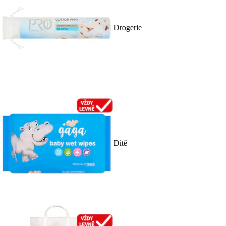
Drogerie
Dítě