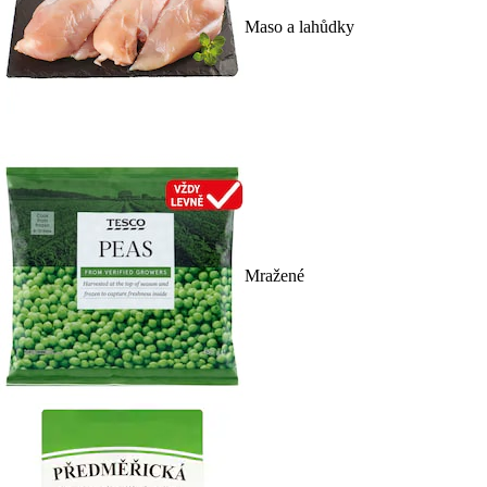
Maso a lahůdky
Mražené