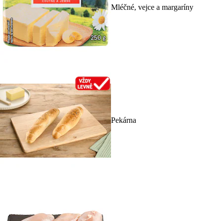
Mléčné, vejce a margaríny
Pekárna