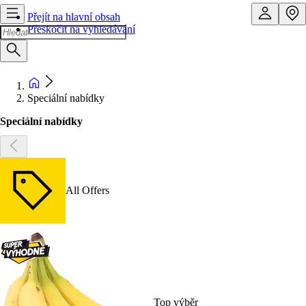
Přejít na hlavní obsah
Přeskočit na vyhledávání
Speciální nabídky
Speciální nabídky
All Offers
Top výběr