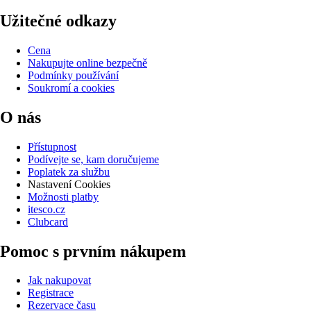
Užitečné odkazy
Cena
Nakupujte online bezpečně
Podmínky používání
Soukromí a cookies
O nás
Přístupnost
Podívejte se, kam doručujeme
Poplatek za službu
Nastavení Cookies
Možnosti platby
itesco.cz
Clubcard
Pomoc s prvním nákupem
Jak nakupovat
Registrace
Rezervace času