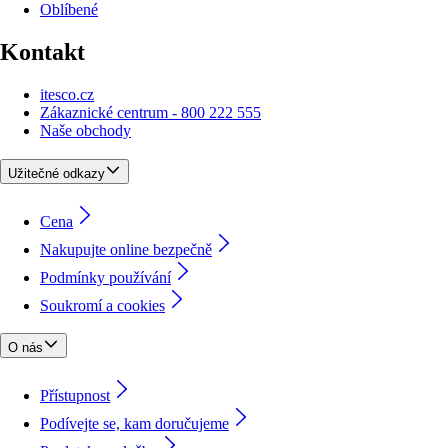
Oblíbené
Kontakt
itesco.cz
Zákaznické centrum - 800 222 555
Naše obchody
Užitečné odkazy
Cena
Nakupujte online bezpečně
Podmínky používání
Soukromí a cookies
O nás
Přístupnost
Podívejte se, kam doručujeme