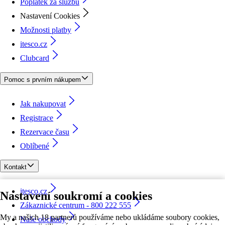
Poplatek za službu
Nastavení Cookies
Možnosti platby
itesco.cz
Clubcard
Pomoc s prvním nákupem
Jak nakupovat
Registrace
Rezervace času
Oblíbené
Kontakt
itesco.cz
Nastavení soukromí a cookies
Zákaznické centrum - 800 222 555
My a našich 18 partnerů používáme nebo ukládáme soubory cookies,
Naše obchody