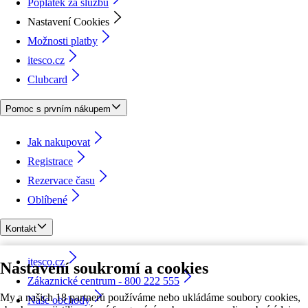
Poplatek za službu
Nastavení Cookies
Možnosti platby
itesco.cz
Clubcard
Pomoc s prvním nákupem
Jak nakupovat
Registrace
Rezervace času
Oblíbené
Kontakt
itesco.cz
Nastavení soukromí a cookies
Zákaznické centrum - 800 222 555
My a našich 18 partnerů používáme nebo ukládáme soubory cookies,
Naše obchody