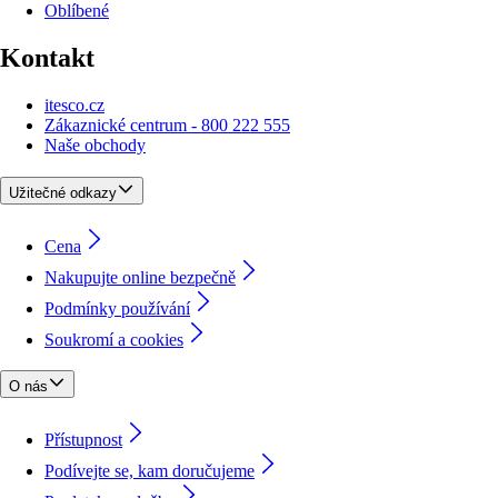
Oblíbené
Kontakt
itesco.cz
Zákaznické centrum - 800 222 555
Naše obchody
Užitečné odkazy
Cena
Nakupujte online bezpečně
Podmínky používání
Soukromí a cookies
O nás
Přístupnost
Podívejte se, kam doručujeme