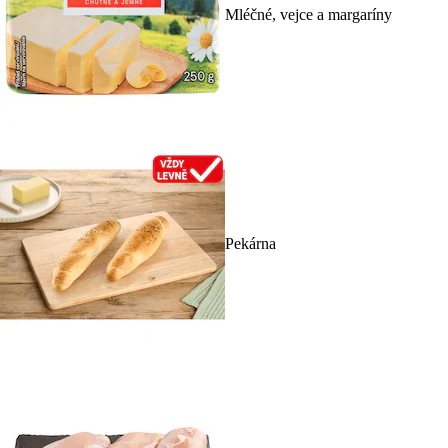
Mléčné, vejce a margaríny
Pekárna