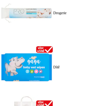
Drogerie
Dítě