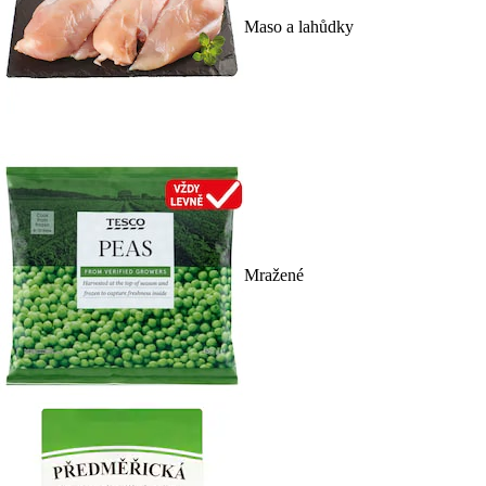
Maso a lahůdky
Mražené