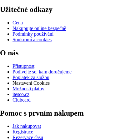
Užitečné odkazy
Cena
Nakupujte online bezpečně
Podmínky používání
Soukromí a cookies
O nás
Přístupnost
Podívejte se, kam doručujeme
Poplatek za službu
Nastavení Cookies
Možnosti platby
itesco.cz
Clubcard
Pomoc s prvním nákupem
Jak nakupovat
Registrace
Rezervace času