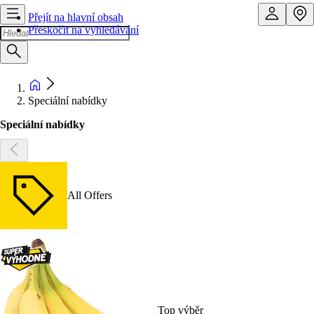
Přejít na hlavní obsah
Přeskočit na vyhledávání
Speciální nabídky
Speciální nabídky
All Offers
Top výběr