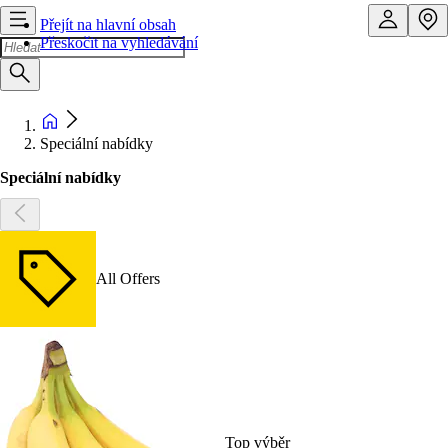
Přejít na hlavní obsah
Přeskočit na vyhledávání
Speciální nabídky
Speciální nabídky
All Offers
Top výběr