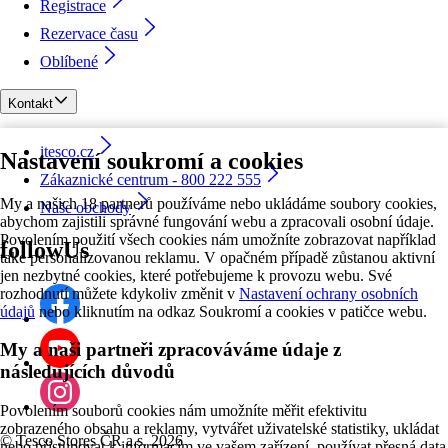
Registrace
Rezervace času
Oblíbené
Kontakt
itesco.cz
Nastavení soukromí a cookies
Zákaznické centrum - 800 222 555
My a našich 18 partnerů používáme nebo ukládáme soubory cookies,
Naše obchody
abychom zajistili správné fungování webu a zpracovali osobní údaje.
Povolením použití všech cookies nám umožníte zobrazovat například
followUs
také personalizovanou reklamu. V opačném případě zůstanou aktivní
jen nezbytné cookies, které potřebujeme k provozu webu. Své
rozhodnutí můžete kdykoliv změnit v
Nastavení ochrany osobních
údajů
nebo kliknutím na odkaz Soukromí a cookies v patičce webu.
My a naši partneři zpracováváme údaje z
následujících důvodů
Povolením souborů cookies nám umožníte měřit efektivitu
zobrazeného obsahu a reklamy, vytvářet uživatelské statistiky, ukládat
©
Tesco Stores ČR a.s. 2026
nebo přistupovat k informacím ve vašem zařízení, používat přesná data