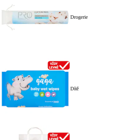
Drogerie
Dítě