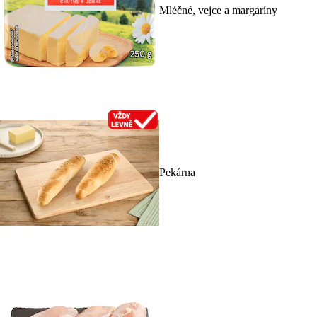
Mléčné, vejce a margaríny
Pekárna