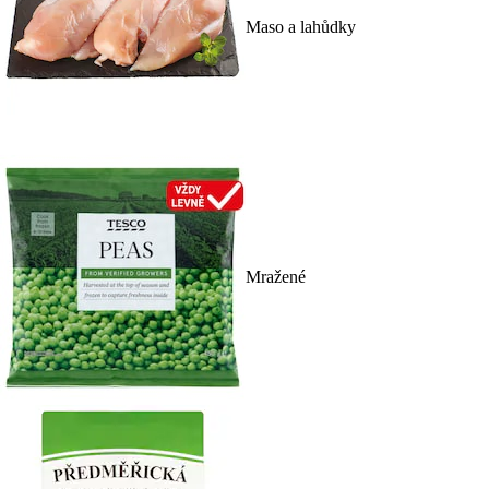
Maso a lahůdky
Mražené