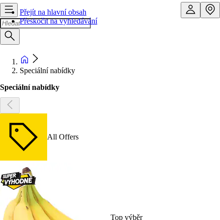
Přejít na hlavní obsah
Přeskočit na vyhledávání
Speciální nabídky
Speciální nabídky
All Offers
Top výběr