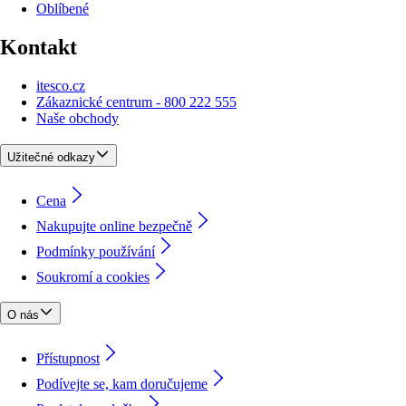
Oblíbené
Kontakt
itesco.cz
Zákaznické centrum - 800 222 555
Naše obchody
Užitečné odkazy
Cena
Nakupujte online bezpečně
Podmínky používání
Soukromí a cookies
O nás
Přístupnost
Podívejte se, kam doručujeme