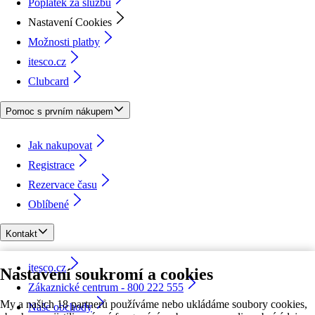
Poplatek za službu
Nastavení Cookies
Možnosti platby
itesco.cz
Clubcard
Pomoc s prvním nákupem
Jak nakupovat
Registrace
Rezervace času
Oblíbené
Kontakt
itesco.cz
Nastavení soukromí a cookies
Zákaznické centrum - 800 222 555
My a našich 18 partnerů používáme nebo ukládáme soubory cookies,
Naše obchody