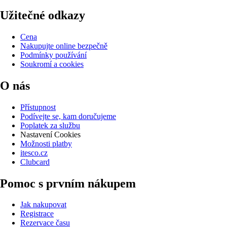
Užitečné odkazy
Cena
Nakupujte online bezpečně
Podmínky používání
Soukromí a cookies
O nás
Přístupnost
Podívejte se, kam doručujeme
Poplatek za službu
Nastavení Cookies
Možnosti platby
itesco.cz
Clubcard
Pomoc s prvním nákupem
Jak nakupovat
Registrace
Rezervace času