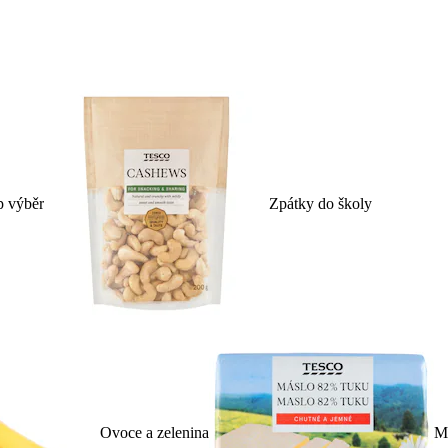
p výběr
Zpátky do školy
Ovoce a zelenina
Ml