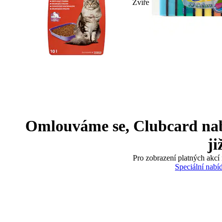
Zvíře
Omlouváme se, Clubcard nabíd
ji
Pro zobrazení platných akcí 
Speciální nabí