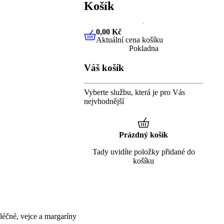
Košík
0,00 Kč
Aktuální cena košíku
0,00 Kč
Aktuální cena košíku
Pokladna
Váš košík
Vyberte službu, která je pro Vás
nejvhodnější
Prázdný košík
Tady uvidíte položky přidané do
košíku
éčné, vejce a margaríny