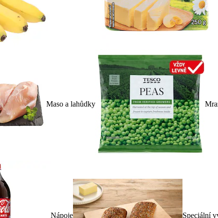
Maso a lahůdky
Mra
Nápoje
Speciální v