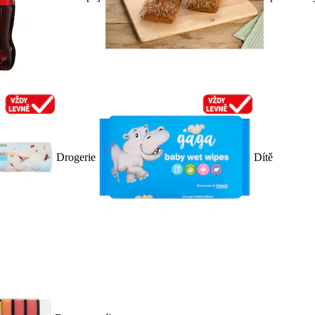
Drogerie
Dítě