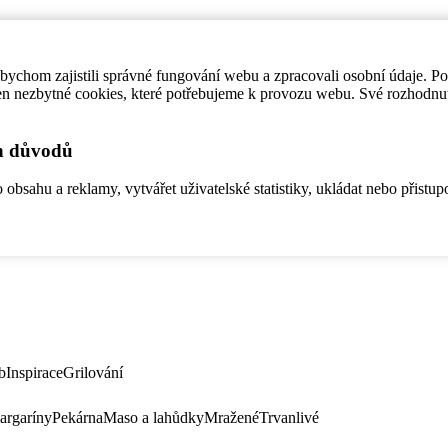
ychom zajistili správné fungování webu a zpracovali osobní údaje. P
en nezbytné cookies, které potřebujeme k provozu webu. Své rozhodnu
ch důvodů
bsahu a reklamy, vytvářet uživatelské statistiky, ukládat nebo přistup
b
Inspirace
Grilování
argaríny
Pekárna
Maso a lahůdky
Mražené
Trvanlivé