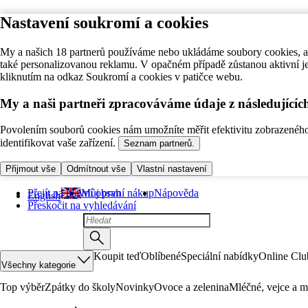
Nastavení soukromí a cookies
My a našich 18 partnerů používáme nebo ukládáme soubory cookies, ab
také personalizovanou reklamu. V opačném případě zůstanou aktivní j
kliknutím na odkaz Soukromí a cookies v patičce webu.
My a naši partneři zpracováváme údaje z následující
Povolením souborů cookies nám umožníte měřit efektivitu zobrazeného o
identifikovat vaše zařízení.
Seznam partnerů.
Přijmout vše
Odmítnout vše
Vlastní nastavení
Přejít na hlavní obsah
Můj první nákup
Nápověda
English
Přeskočit na vyhledávání
Koupit teď
Oblíbené
Speciální nabídky
Online Clu
Všechny kategorie
Top výběr
Zpátky do školy
Novinky
Ovoce a zelenina
Mléčné, vejce a m