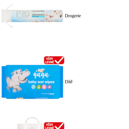
Drogerie
Dítě