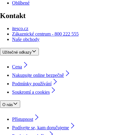
Oblíbené
Kontakt
itesco.cz
Zákaznické centrum - 800 222 555
Naše obchody
Užitečné odkazy
Cena
Nakupujte online bezpečně
Podmínky používání
Soukromí a cookies
O nás
Přístupnost
Podívejte se, kam doručujeme