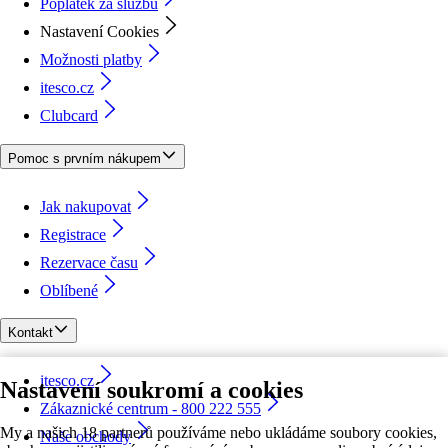
Poplatek za službu
Nastavení Cookies
Možnosti platby
itesco.cz
Clubcard
Pomoc s prvním nákupem
Jak nakupovat
Registrace
Rezervace času
Oblíbené
Kontakt
itesco.cz
Nastavení soukromí a cookies
Zákaznické centrum - 800 222 555
My a našich 18 partnerů používáme nebo ukládáme soubory cookies,
Naše obchody