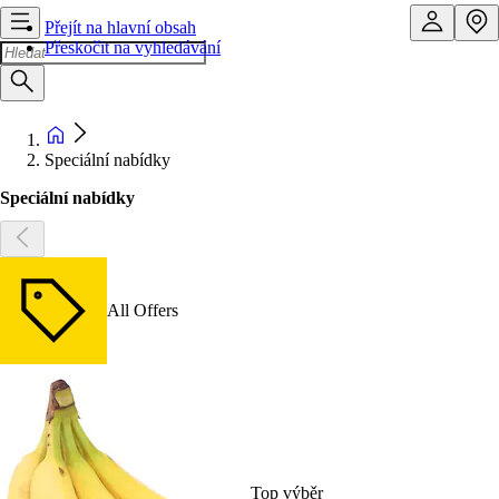
Přejít na hlavní obsah
Přeskočit na vyhledávání
Speciální nabídky
Speciální nabídky
All Offers
Top výběr