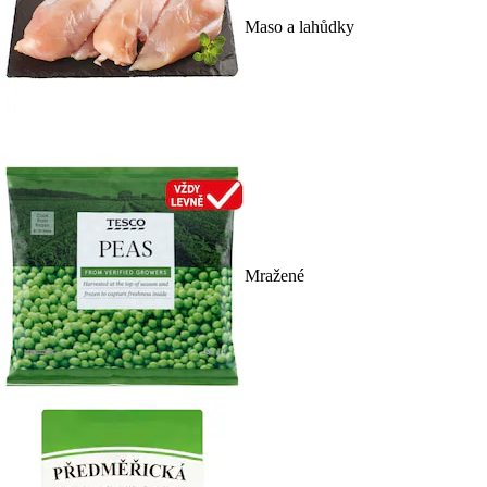
Maso a lahůdky
Mražené