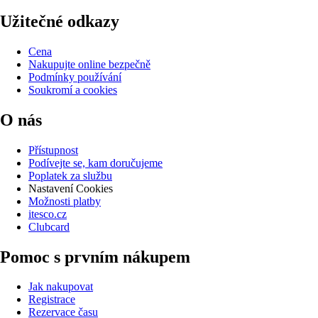
Užitečné odkazy
Cena
Nakupujte online bezpečně
Podmínky používání
Soukromí a cookies
O nás
Přístupnost
Podívejte se, kam doručujeme
Poplatek za službu
Nastavení Cookies
Možnosti platby
itesco.cz
Clubcard
Pomoc s prvním nákupem
Jak nakupovat
Registrace
Rezervace času