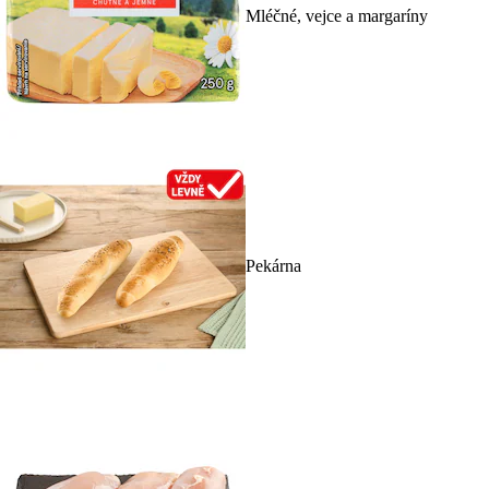
Mléčné, vejce a margaríny
Pekárna