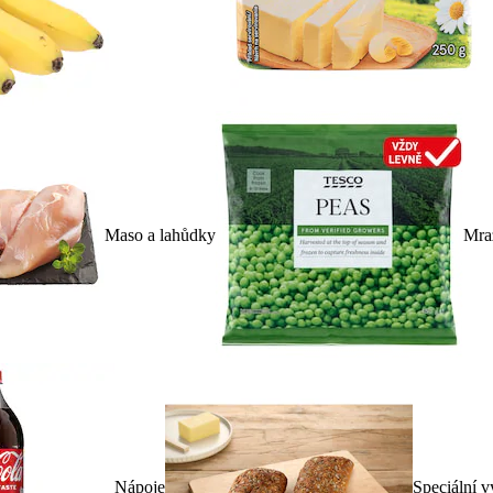
Maso a lahůdky
Mra
Nápoje
Speciální v