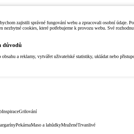
ychom zajistili správné fungování webu a zpracovali osobní údaje. P
en nezbytné cookies, které potřebujeme k provozu webu. Své rozhodnu
ch důvodů
bsahu a reklamy, vytvářet uživatelské statistiky, ukládat nebo přistup
b
Inspirace
Grilování
argaríny
Pekárna
Maso a lahůdky
Mražené
Trvanlivé