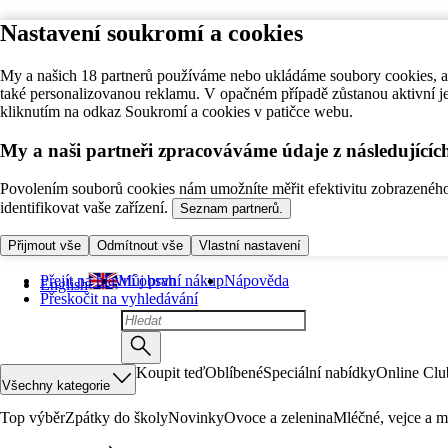
Nastavení soukromí a cookies
My a našich 18 partnerů používáme nebo ukládáme soubory cookies, ab
také personalizovanou reklamu. V opačném případě zůstanou aktivní j
kliknutím na odkaz Soukromí a cookies v patičce webu.
My a naši partneři zpracováváme údaje z následující
Povolením souborů cookies nám umožníte měřit efektivitu zobrazeného o
identifikovat vaše zařízení.
Seznam partnerů.
Přijmout vše
Odmítnout vše
Vlastní nastavení
Přejít na hlavní obsah
Můj první nákup
Nápověda
English
Přeskočit na vyhledávání
Koupit teď
Oblíbené
Speciální nabídky
Online Clu
Všechny kategorie
Top výběr
Zpátky do školy
Novinky
Ovoce a zelenina
Mléčné, vejce a m