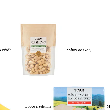
p výběr
Zpátky do školy
Ovoce a zelenina
Ml