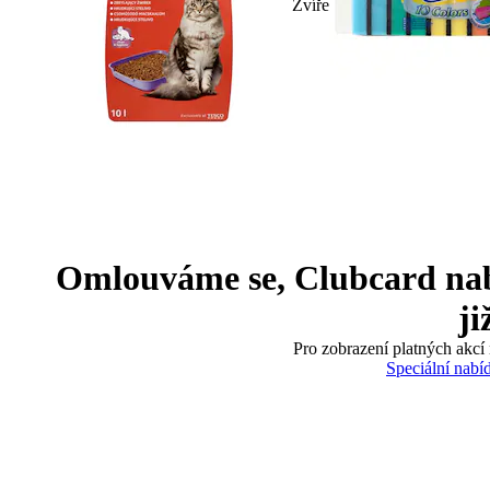
Zvíře
Omlouváme se, Clubcard nabíd
ji
Pro zobrazení platných akcí 
Speciální nabí