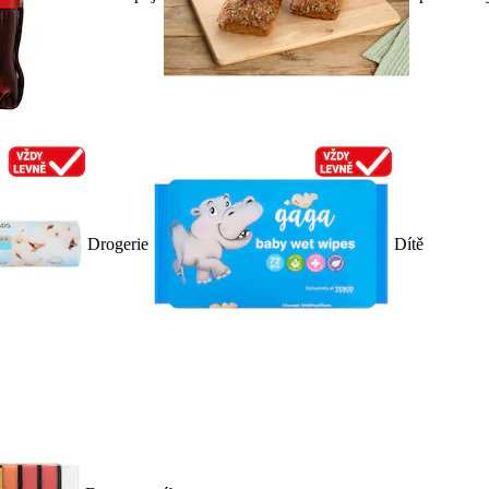
Drogerie
Dítě