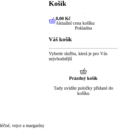
Košík
0,00 Kč
Aktuální cena košíku
0,00 Kč
Aktuální cena košíku
Pokladna
Váš košík
Vyberte službu, která je pro Vás
nejvhodnější
Prázdný košík
Tady uvidíte položky přidané do
košíku
éčné, vejce a margaríny