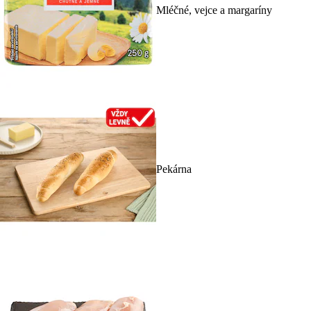
Mléčné, vejce a margaríny
Pekárna