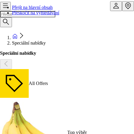
Přejít na hlavní obsah
Přeskočit na vyhledávání
Speciální nabídky
Speciální nabídky
All Offers
Top výběr