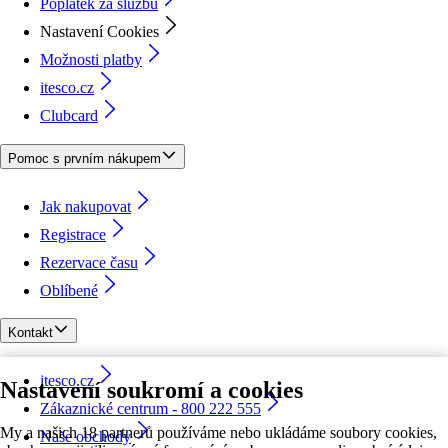
Poplatek za službu
Nastavení Cookies
Možnosti platby
itesco.cz
Clubcard
Pomoc s prvním nákupem
Jak nakupovat
Registrace
Rezervace času
Oblíbené
Kontakt
itesco.cz
Nastavení soukromí a cookies
Zákaznické centrum - 800 222 555
My a našich 18 partnerů používáme nebo ukládáme soubory cookies,
Naše obchody