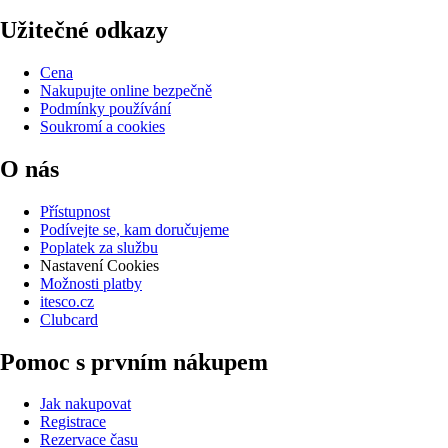
Užitečné odkazy
Cena
Nakupujte online bezpečně
Podmínky používání
Soukromí a cookies
O nás
Přístupnost
Podívejte se, kam doručujeme
Poplatek za službu
Nastavení Cookies
Možnosti platby
itesco.cz
Clubcard
Pomoc s prvním nákupem
Jak nakupovat
Registrace
Rezervace času