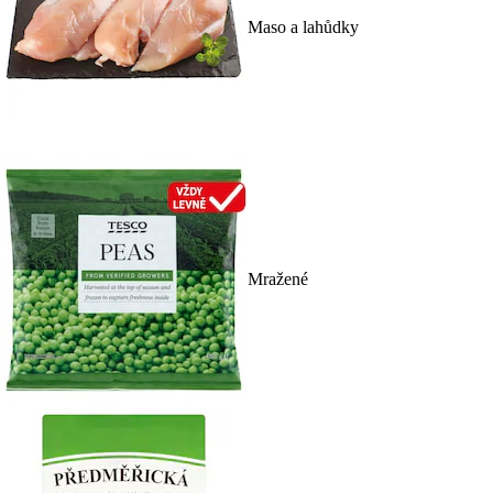
Maso a lahůdky
Mražené