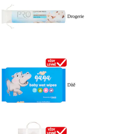
Drogerie
Dítě