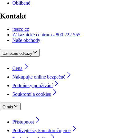
Oblíbené
Kontakt
itesco.cz
Zákaznické centrum - 800 222 555
Naše obchody
Užitečné odkazy
Cena
Nakupujte online bezpečně
Podmínky používání
Soukromí a cookies
O nás
Přístupnost
Podívejte se, kam doručujeme