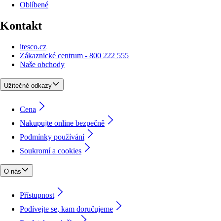
Oblíbené
Kontakt
itesco.cz
Zákaznické centrum - 800 222 555
Naše obchody
Užitečné odkazy
Cena
Nakupujte online bezpečně
Podmínky používání
Soukromí a cookies
O nás
Přístupnost
Podívejte se, kam doručujeme