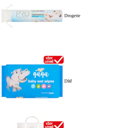
Drogerie
Dítě