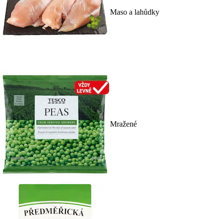
Maso a lahůdky
Mražené