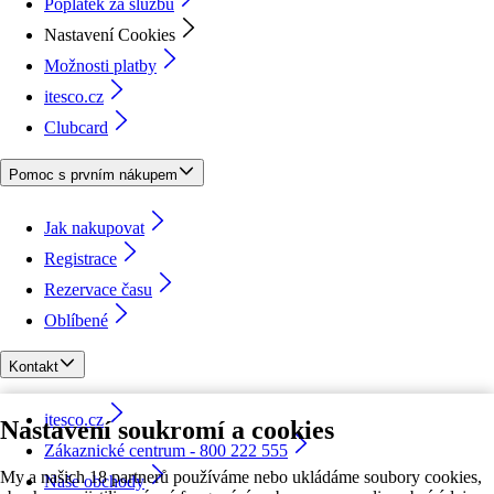
Poplatek za službu
Nastavení Cookies
Možnosti platby
itesco.cz
Clubcard
Pomoc s prvním nákupem
Jak nakupovat
Registrace
Rezervace času
Oblíbené
Kontakt
itesco.cz
Nastavení soukromí a cookies
Zákaznické centrum - 800 222 555
My a našich 18 partnerů používáme nebo ukládáme soubory cookies,
Naše obchody