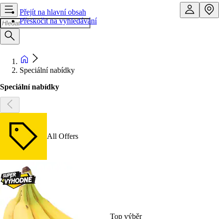
Přejít na hlavní obsah
Přeskočit na vyhledávání
Speciální nabídky
Speciální nabídky
All Offers
Top výběr