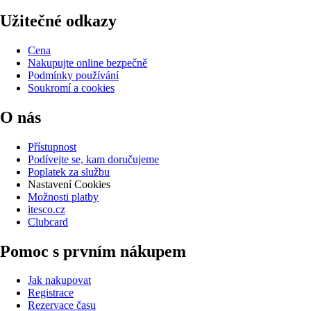
Užitečné odkazy
Cena
Nakupujte online bezpečně
Podmínky používání
Soukromí a cookies
O nás
Přístupnost
Podívejte se, kam doručujeme
Poplatek za službu
Nastavení Cookies
Možnosti platby
itesco.cz
Clubcard
Pomoc s prvním nákupem
Jak nakupovat
Registrace
Rezervace času