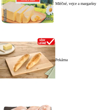
Mléčné, vejce a margaríny
Pekárna