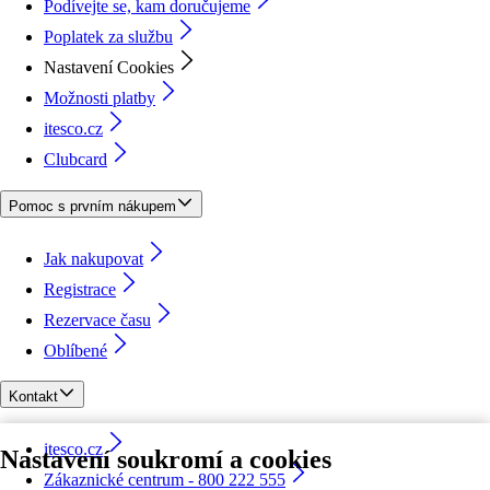
Podívejte se, kam doručujeme
Poplatek za službu
Nastavení Cookies
Možnosti platby
itesco.cz
Clubcard
Pomoc s prvním nákupem
Jak nakupovat
Registrace
Rezervace času
Oblíbené
Kontakt
itesco.cz
Nastavení soukromí a cookies
Zákaznické centrum - 800 222 555