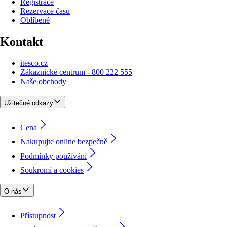
Registrace
Rezervace času
Oblíbené
Kontakt
itesco.cz
Zákaznické centrum - 800 222 555
Naše obchody
Užitečné odkazy
Cena
Nakupujte online bezpečně
Podmínky používání
Soukromí a cookies
O nás
Přístupnost