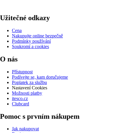
Užitečné odkazy
Cena
Nakupujte online bezpečně
Podmínky používání
Soukromí a cookies
O nás
Přístupnost
Podívejte se, kam doručujeme
Poplatek za službu
Nastavení Cookies
Možnosti platby
itesco.cz
Clubcard
Pomoc s prvním nákupem
Jak nakupovat