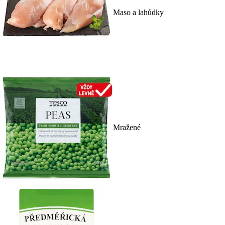
Maso a lahůdky
Mražené