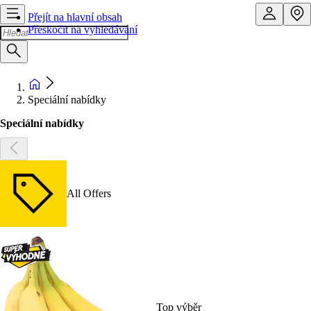
Přejít na hlavní obsah
Přeskočit na vyhledávání
Speciální nabídky
Speciální nabídky
All Offers
Top výběr