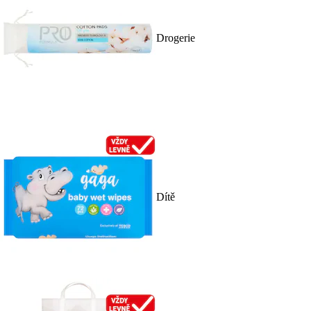
Drogerie
Dítě