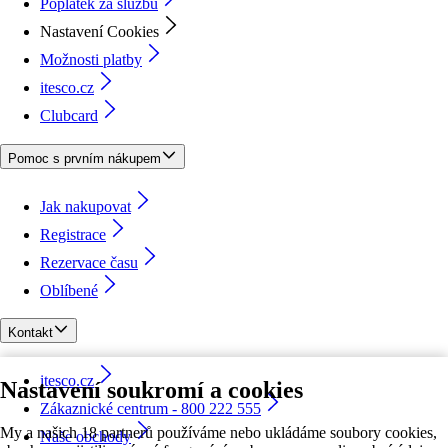
Poplatek za službu
Nastavení Cookies
Možnosti platby
itesco.cz
Clubcard
Pomoc s prvním nákupem
Jak nakupovat
Registrace
Rezervace času
Oblíbené
Kontakt
itesco.cz
Nastavení soukromí a cookies
Zákaznické centrum - 800 222 555
My a našich 18 partnerů používáme nebo ukládáme soubory cookies,
Naše obchody