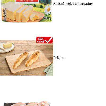
Mléčné, vejce a margaríny
Pekárna