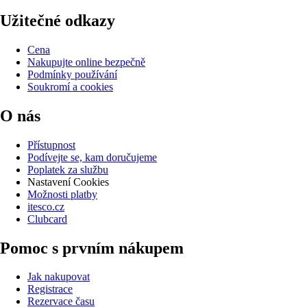
Užitečné odkazy
Cena
Nakupujte online bezpečně
Podmínky používání
Soukromí a cookies
O nás
Přístupnost
Podívejte se, kam doručujeme
Poplatek za službu
Nastavení Cookies
Možnosti platby
itesco.cz
Clubcard
Pomoc s prvním nákupem
Jak nakupovat
Registrace
Rezervace času