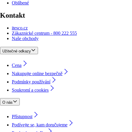
Oblíbené
Kontakt
itesco.cz
Zákaznické centrum - 800 222 555
Naše obchody
Užitečné odkazy
Cena
Nakupujte online bezpečně
Podmínky používání
Soukromí a cookies
O nás
Přístupnost
Podívejte se, kam doručujeme