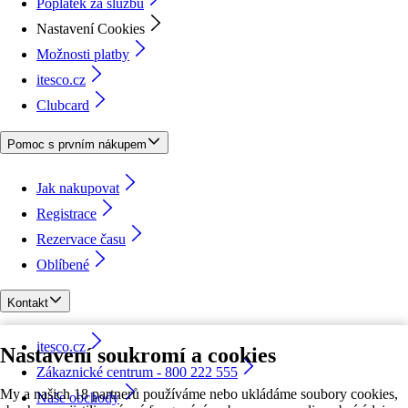
Poplatek za službu
Nastavení Cookies
Možnosti platby
itesco.cz
Clubcard
Pomoc s prvním nákupem
Jak nakupovat
Registrace
Rezervace času
Oblíbené
Kontakt
itesco.cz
Nastavení soukromí a cookies
Zákaznické centrum - 800 222 555
My a našich 18 partnerů používáme nebo ukládáme soubory cookies,
Naše obchody