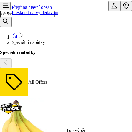
Přejít na hlavní obsah
Přeskočit na vyhledávání
Speciální nabídky
Speciální nabídky
All Offers
Top výběr