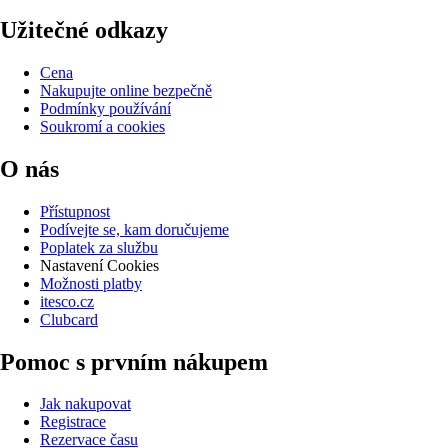
Užitečné odkazy
Cena
Nakupujte online bezpečně
Podmínky používání
Soukromí a cookies
O nás
Přístupnost
Podívejte se, kam doručujeme
Poplatek za službu
Nastavení Cookies
Možnosti platby
itesco.cz
Clubcard
Pomoc s prvním nákupem
Jak nakupovat
Registrace
Rezervace času