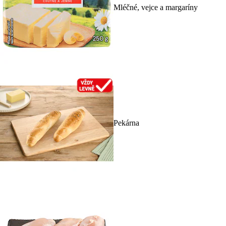
Mléčné, vejce a margaríny
Pekárna