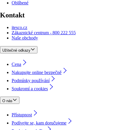
Oblíbené
Kontakt
itesco.cz
Zákaznické centrum - 800 222 555
Naše obchody
Užitečné odkazy
Cena
Nakupujte online bezpečně
Podmínky používání
Soukromí a cookies
O nás
Přístupnost
Podívejte se, kam doručujeme