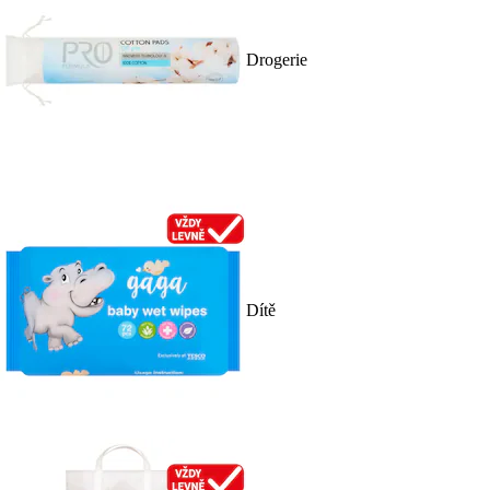
Drogerie
Dítě