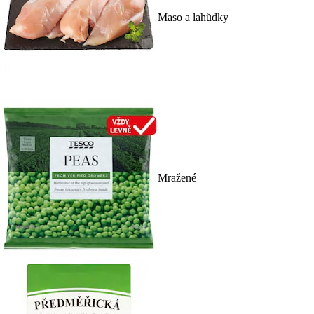
Maso a lahůdky
Mražené