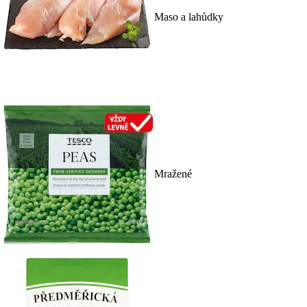
Maso a lahůdky
Mražené