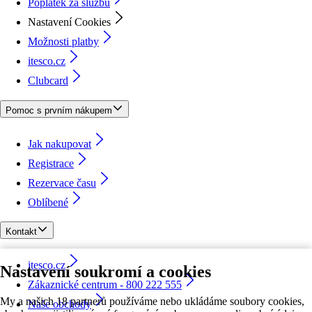
Poplatek za službu
Nastavení Cookies
Možnosti platby
itesco.cz
Clubcard
Pomoc s prvním nákupem
Jak nakupovat
Registrace
Rezervace času
Oblíbené
Kontakt
itesco.cz
Nastavení soukromí a cookies
Zákaznické centrum - 800 222 555
My a našich 18 partnerů používáme nebo ukládáme soubory cookies,
Naše obchody