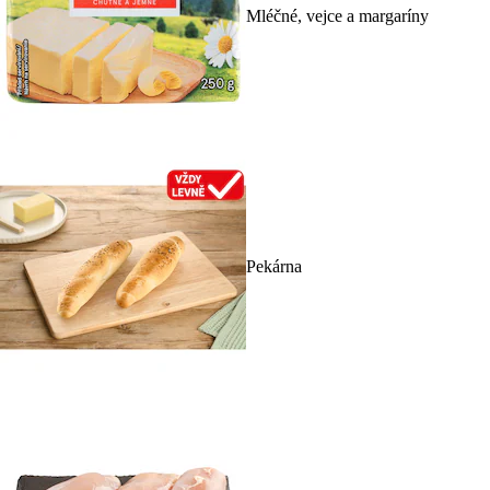
Mléčné, vejce a margaríny
Pekárna