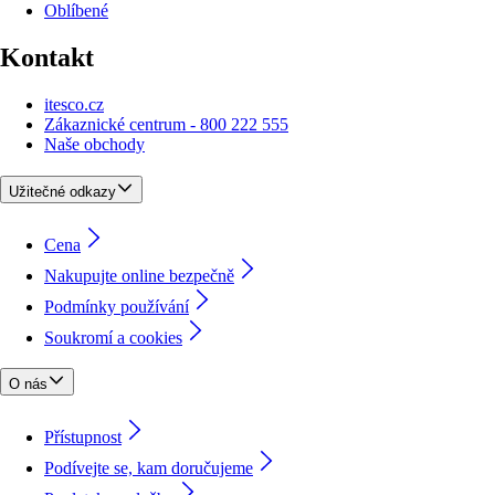
Oblíbené
Kontakt
itesco.cz
Zákaznické centrum - 800 222 555
Naše obchody
Užitečné odkazy
Cena
Nakupujte online bezpečně
Podmínky používání
Soukromí a cookies
O nás
Přístupnost
Podívejte se, kam doručujeme