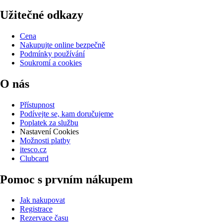
Užitečné odkazy
Cena
Nakupujte online bezpečně
Podmínky používání
Soukromí a cookies
O nás
Přístupnost
Podívejte se, kam doručujeme
Poplatek za službu
Nastavení Cookies
Možnosti platby
itesco.cz
Clubcard
Pomoc s prvním nákupem
Jak nakupovat
Registrace
Rezervace času