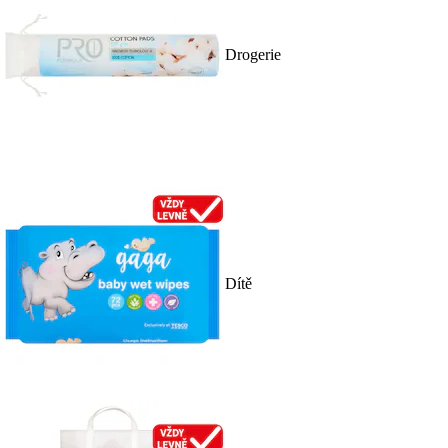
Drogerie
Dítě