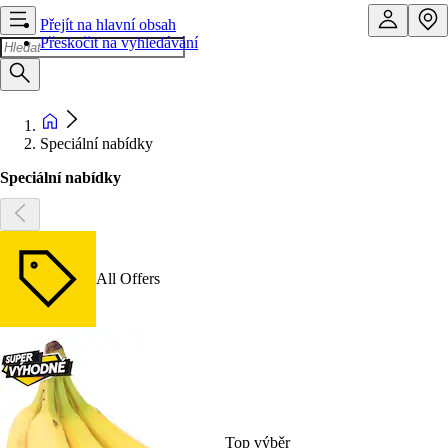
Přejít na hlavní obsah
Přeskočit na vyhledávání
Speciální nabídky
Speciální nabídky
All Offers
Top výběr