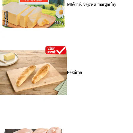
Mléčné, vejce a margaríny
Pekárna