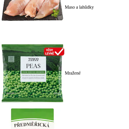
Maso a lahůdky
Mražené