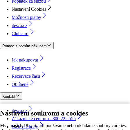
Poplatek za službu
Nastavení Cookies
Možnosti platby
itesco.cz
Clubcard
Pomoc s prvním nákupem
Jak nakupovat
Registrace
Rezervace času
Oblíbené
Kontakt
itesco.cz
Nastavení soukromí a cookies
Zákaznické centrum - 800 222 555
My a našich 18 partnerů používáme nebo ukládáme soubory cookies,
Naše obchody