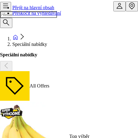
Přejít na hlavní obsah
Přeskočit na vyhledávání
Speciální nabídky
Speciální nabídky
All Offers
Top výběr