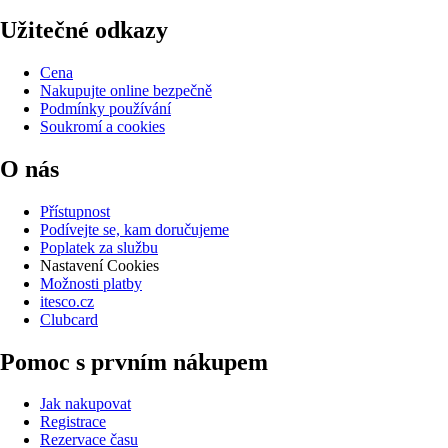
Užitečné odkazy
Cena
Nakupujte online bezpečně
Podmínky používání
Soukromí a cookies
O nás
Přístupnost
Podívejte se, kam doručujeme
Poplatek za službu
Nastavení Cookies
Možnosti platby
itesco.cz
Clubcard
Pomoc s prvním nákupem
Jak nakupovat
Registrace
Rezervace času