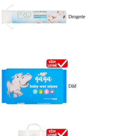
Drogerie
Dítě