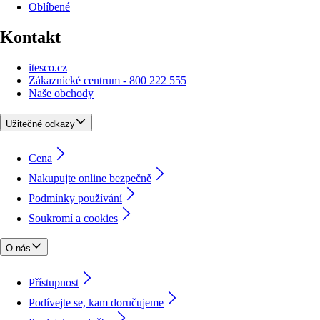
Oblíbené
Kontakt
itesco.cz
Zákaznické centrum - 800 222 555
Naše obchody
Užitečné odkazy
Cena
Nakupujte online bezpečně
Podmínky používání
Soukromí a cookies
O nás
Přístupnost
Podívejte se, kam doručujeme