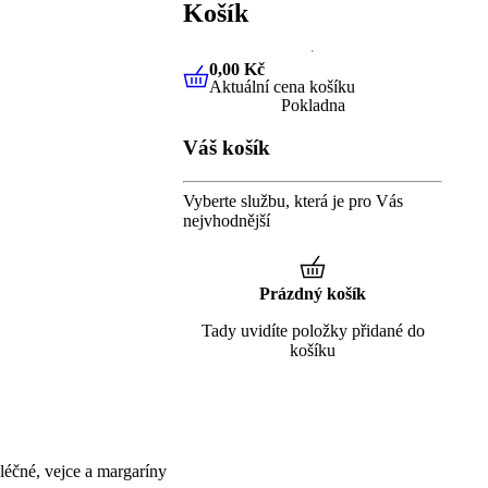
Košík
0,00 Kč
Aktuální cena košíku
0,00 Kč
Aktuální cena košíku
Pokladna
Váš košík
Vyberte službu, která je pro Vás
nejvhodnější
Prázdný košík
Tady uvidíte položky přidané do
košíku
éčné, vejce a margaríny