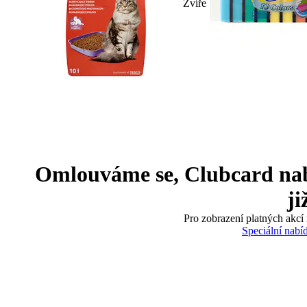
Zvíře
Omlouváme se, Clubcard nabíd
ji
Pro zobrazení platných akcí 
Speciální nabí