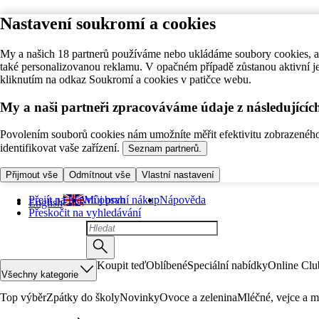
Nastavení soukromí a cookies
My a našich 18 partnerů používáme nebo ukládáme soubory cookies, ab
také personalizovanou reklamu. V opačném případě zůstanou aktivní j
kliknutím na odkaz Soukromí a cookies v patičce webu.
My a naši partneři zpracováváme údaje z následující
Povolením souborů cookies nám umožníte měřit efektivitu zobrazeného o
identifikovat vaše zařízení.
Seznam partnerů.
Přijmout vše
Odmítnout vše
Vlastní nastavení
Přejít na hlavní obsah
Můj první nákup
Nápověda
English
Přeskočit na vyhledávání
Koupit teď
Oblíbené
Speciální nabídky
Online Clu
Všechny kategorie
Top výběr
Zpátky do školy
Novinky
Ovoce a zelenina
Mléčné, vejce a m