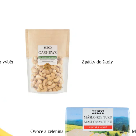
p výběr
Zpátky do školy
Ovoce a zelenina
Ml