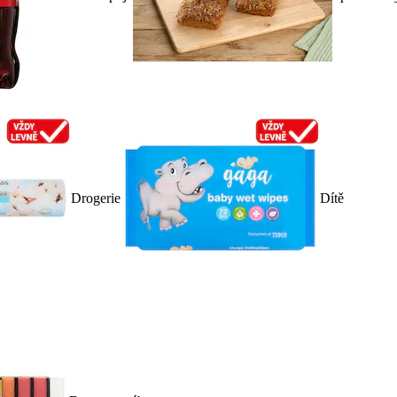
Drogerie
Dítě