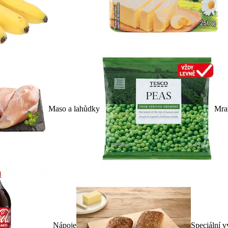
Maso a lahůdky
Mra
Nápoje
Speciální v