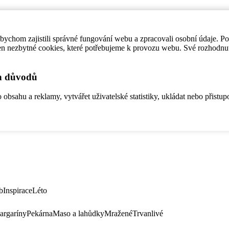
ychom zajistili správné fungování webu a zpracovali osobní údaje. P
en nezbytné cookies, které potřebujeme k provozu webu. Své rozhodnu
ch důvodů
bsahu a reklamy, vytvářet uživatelské statistiky, ukládat nebo přistup
b
Inspirace
Léto
argaríny
Pekárna
Maso a lahůdky
Mražené
Trvanlivé