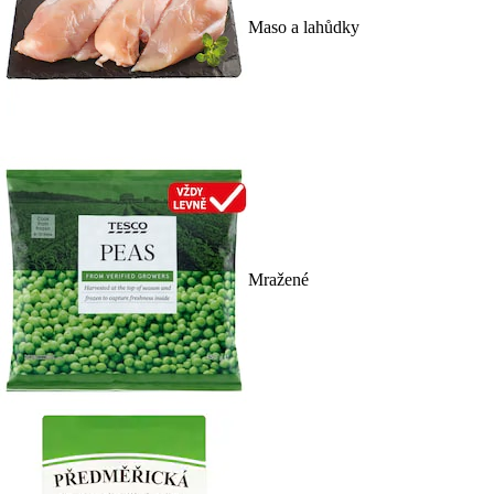
Maso a lahůdky
Mražené