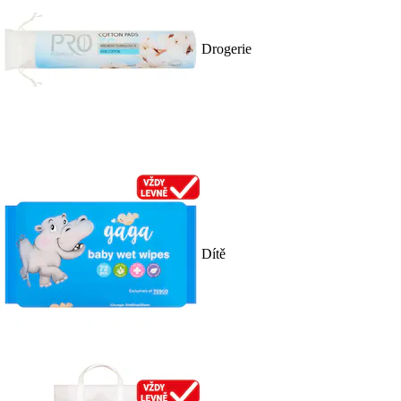
Drogerie
Dítě