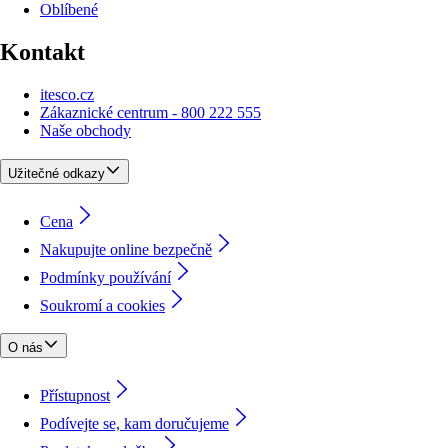
Oblíbené
Kontakt
itesco.cz
Zákaznické centrum - 800 222 555
Naše obchody
Užitečné odkazy
Cena
Nakupujte online bezpečně
Podmínky používání
Soukromí a cookies
O nás
Přístupnost
Podívejte se, kam doručujeme