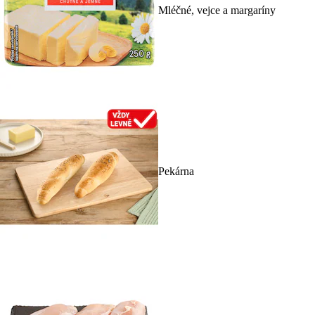
Mléčné, vejce a margaríny
Pekárna