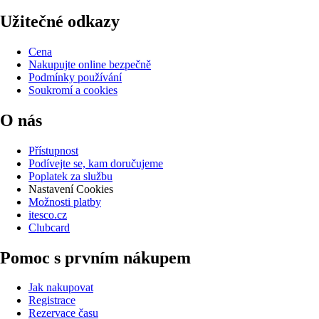
Užitečné odkazy
Cena
Nakupujte online bezpečně
Podmínky používání
Soukromí a cookies
O nás
Přístupnost
Podívejte se, kam doručujeme
Poplatek za službu
Nastavení Cookies
Možnosti platby
itesco.cz
Clubcard
Pomoc s prvním nákupem
Jak nakupovat
Registrace
Rezervace času