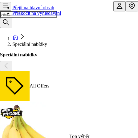
Přejít na hlavní obsah
Přeskočit na vyhledávání
Speciální nabídky
Speciální nabídky
All Offers
Top výběr