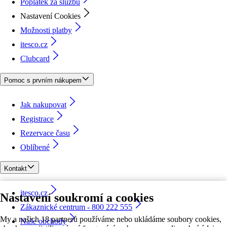
Poplatek za službu
Nastavení Cookies
Možnosti platby
itesco.cz
Clubcard
Pomoc s prvním nákupem
Jak nakupovat
Registrace
Rezervace času
Oblíbené
Kontakt
itesco.cz
Nastavení soukromí a cookies
Zákaznické centrum - 800 222 555
My a našich 18 partnerů používáme nebo ukládáme soubory cookies,
Naše obchody