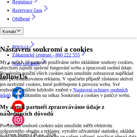
Registrace
Rezervace času
Oblíbené
Kontakt
itesco.cz
Nastavení soukromí a cookies
Zákaznické centrum - 800 222 555
My a našich 18 partnerů používáme nebo ukládáme soubory cookies,
Naše obchody
abychom zajistili správné fungování webu a zpracovali osobní údaje.
Povolením použití všech cookies nám umožníte zobrazovat například
followUs
také personalizovanou reklamu. V opačném případě zůstanou aktivní
jen nezbytné cookies, které potřebujeme k provozu webu. Své
rozhodnutí můžete kdykoliv změnit v
Nastavení ochrany osobních
údajů
nebo kliknutím na odkaz Soukromí a cookies v patičce webu.
My a naši partneři zpracováváme údaje z
následujících důvodů
Povolením souborů cookies nám umožníte měřit efektivitu
zobrazeného obsahu a reklamy, vytvářet uživatelské statistiky, ukládat
©
Tesco Stores ČR a.s. 2026
nebo přistupovat k informacím ve vašem zařízení, používat přesná data