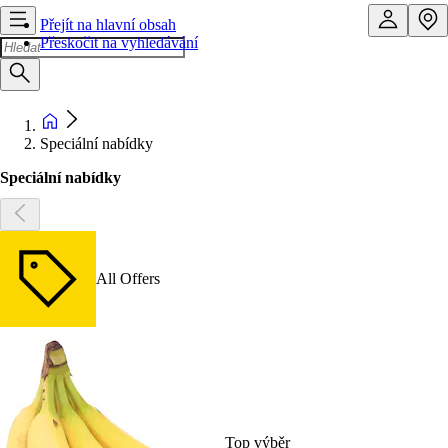
Přejít na hlavní obsah
Přeskočit na vyhledávání
Speciální nabídky
Speciální nabídky
All Offers
Top výběr