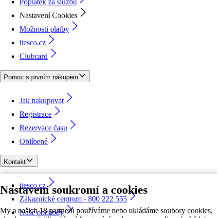
Poplatek za službu
Nastavení Cookies
Možnosti platby
itesco.cz
Clubcard
Pomoc s prvním nákupem
Jak nakupovat
Registrace
Rezervace času
Oblíbené
Kontakt
itesco.cz
Nastavení soukromí a cookies
Zákaznické centrum - 800 222 555
My a našich 18 partnerů používáme nebo ukládáme soubory cookies,
Naše obchody