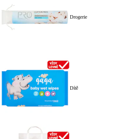
Drogerie
Dítě