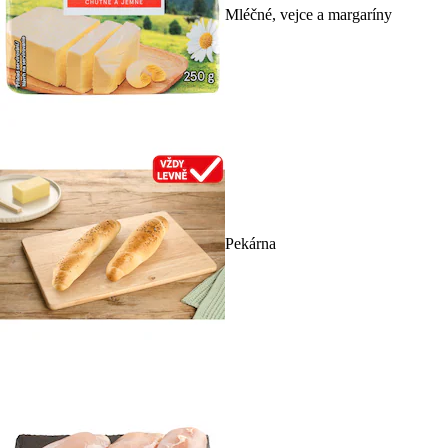
Mléčné, vejce a margaríny
Pekárna