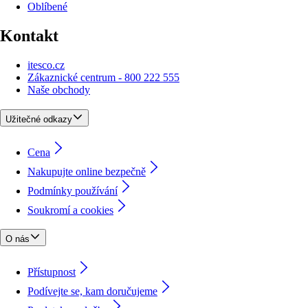
Oblíbené
Kontakt
itesco.cz
Zákaznické centrum - 800 222 555
Naše obchody
Užitečné odkazy
Cena
Nakupujte online bezpečně
Podmínky používání
Soukromí a cookies
O nás
Přístupnost
Podívejte se, kam doručujeme