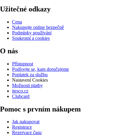
Užitečné odkazy
Cena
Nakupujte online bezpečně
Podmínky používání
Soukromí a cookies
O nás
Přístupnost
Podívejte se, kam doručujeme
Poplatek za službu
Nastavení Cookies
Možnosti platby
itesco.cz
Clubcard
Pomoc s prvním nákupem
Jak nakupovat
Registrace
Rezervace času