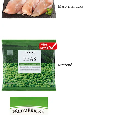
Maso a lahůdky
Mražené