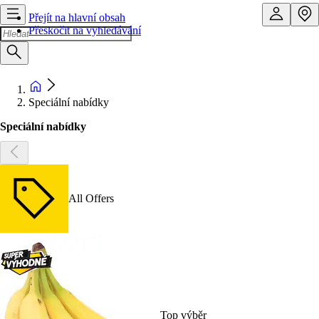
Přejít na hlavní obsah
Přeskočit na vyhledávání
Speciální nabídky
Speciální nabídky
All Offers
Top výběr