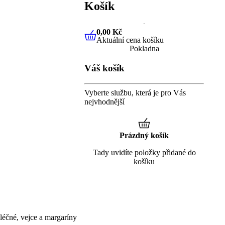
Košík
0,00 Kč
Aktuální cena košíku
0,00 Kč
Aktuální cena košíku
Pokladna
Váš košík
Vyberte službu, která je pro Vás
nejvhodnější
Prázdný košík
Tady uvidíte položky přidané do
košíku
éčné, vejce a margaríny