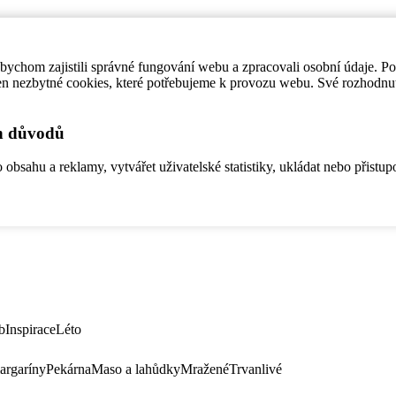
ychom zajistili správné fungování webu a zpracovali osobní údaje. P
en nezbytné cookies, které potřebujeme k provozu webu. Své rozhodnu
ch důvodů
bsahu a reklamy, vytvářet uživatelské statistiky, ukládat nebo přistup
b
Inspirace
Léto
argaríny
Pekárna
Maso a lahůdky
Mražené
Trvanlivé