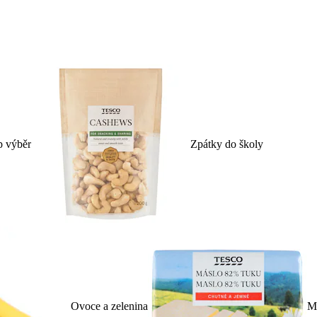
p výběr
Zpátky do školy
Ovoce a zelenina
Ml