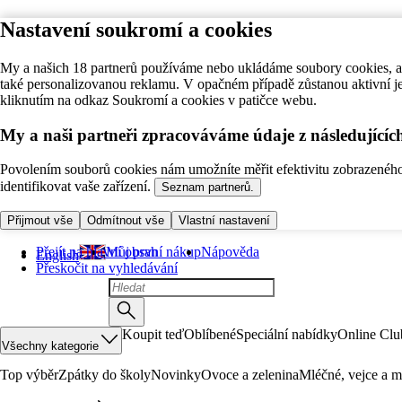
Nastavení soukromí a cookies
My a našich 18 partnerů používáme nebo ukládáme soubory cookies, ab
také personalizovanou reklamu. V opačném případě zůstanou aktivní j
kliknutím na odkaz Soukromí a cookies v patičce webu.
My a naši partneři zpracováváme údaje z následující
Povolením souborů cookies nám umožníte měřit efektivitu zobrazeného o
identifikovat vaše zařízení.
Seznam partnerů.
Přijmout vše
Odmítnout vše
Vlastní nastavení
Přejít na hlavní obsah
Můj první nákup
Nápověda
English
Přeskočit na vyhledávání
Koupit teď
Oblíbené
Speciální nabídky
Online Clu
Všechny kategorie
Top výběr
Zpátky do školy
Novinky
Ovoce a zelenina
Mléčné, vejce a m