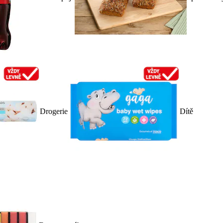
Drogerie
Dítě