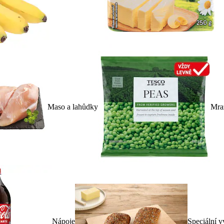
Maso a lahůdky
Mra
Nápoje
Speciální v