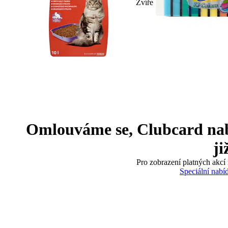
Zvíře
Omlouváme se, Clubcard nabíd
ji
Pro zobrazení platných akcí 
Speciální nabí